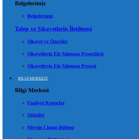
Belgelerimiz
Belgelerimiz
Talep ve Şikayetlerin İletilmesi
Şikayet ve Öneriler
Şikayetlerin Ele Alınması Prosedürü
Şikayetlerin Ele Alınması Prosesi
BİLGİ MERKEZİ
Bilgi Merkezi
Faaliyet Raporlar
Sirküler
Mersin Liman Bülteni