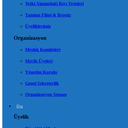
Yetki Alanındaki Kıyı Tesisleri
Tanıtım Filmi & Broşür
Üyeliklerimiz
Organizasyon
Meslek Komiteleri
Meclis Üyeleri
Yönetim Kurulu
Genel Sekreterlik
Organizasyon Şeması
Üye
Üyelik