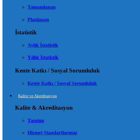
Tamamlanan
Planlanan
İstatistik
Aylık İstatistik
Yıllık İstatistik
Kente Katkı / Sosyal Sorumluluk
Kente Katkı / Sosyal Sorumluluk
Kalite ve Akreditasyon
Kalite & Akreditasyon
Tanıtım
Hizmet Standartlarımız