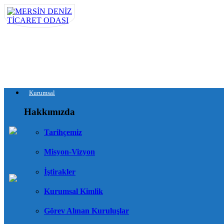
Kurumsal
Hakkımızda
Tarihçemiz
Misyon-Vizyon
İştirakler
Kurumsal Kimlik
Görev Alınan Kuruluşlar