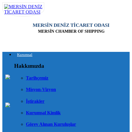
MERSİN DENİZ TİCARET ODASI
MERSİN CHAMBER OF SHIPPING
Kurumsal
Hakkımızda
Tarihçemiz
Misyon-Vizyon
İştirakler
Kurumsal Kimlik
Görev Alınan Kuruluşlar