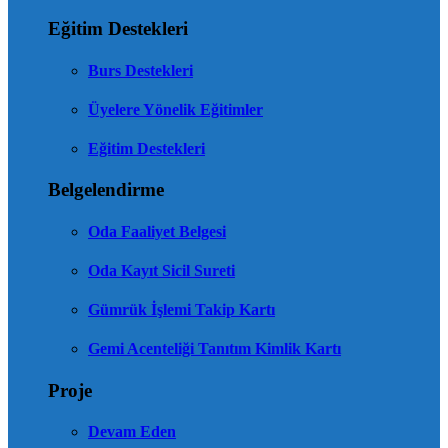
Eğitim Destekleri
Burs Destekleri
Üyelere Yönelik Eğitimler
Eğitim Destekleri
Belgelendirme
Oda Faaliyet Belgesi
Oda Kayıt Sicil Sureti
Gümrük İşlemi Takip Kartı
Gemi Acenteliği Tanıtım Kimlik Kartı
Proje
Devam Eden