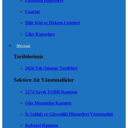
Ekonomi Bültenleri
Fuarlar
Bilir Kişi ve Hakem Listeleri
Ülke Raporları
Mevzuat
Tarifelerimiz
2026 Yılı Odamız Tarifeleri
Sektöre Ait Yönetmelikler
5174 Sayılı TOBB Kanunu
Oda Muamelat Kanunu
İş Sağlığı ve Güvenliği Hizmetleri Yönetmeliği
Kabotaj Kanunu