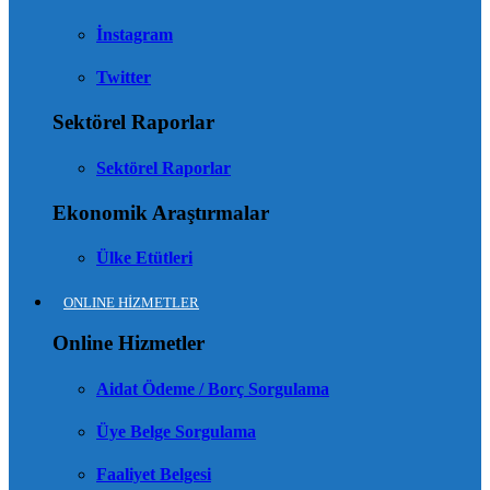
İnstagram
Twitter
Sektörel Raporlar
Sektörel Raporlar
Ekonomik Araştırmalar
Ülke Etütleri
ONLINE HİZMETLER
Online Hizmetler
Aidat Ödeme / Borç Sorgulama
Üye Belge Sorgulama
Faaliyet Belgesi