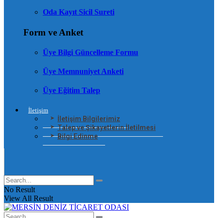
Oda Kayıt Sicil Sureti
Form ve Anket
Üye Bilgi Güncelleme Formu
Üye Memnuniyet Anketi
Üye Eğitim Talep
İletişim
İletişim Bilgilerimiz
Talep ve Şikayetlerin İletilmesi
Bilgi Edinme
No Result
View All Result