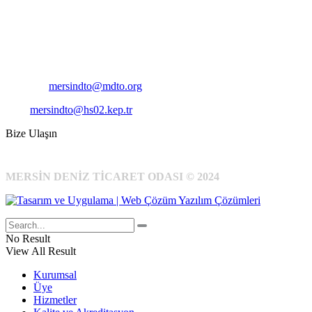
Adres:
Mersin Deniz Ticaret Odası
Pirireis, İsmet İnönü Blv. No:45, 33110 Yenişehir/Mersin
Telefon:
+90 324 327 7000
Cep
: +90 531 796 6989
E-Posta:
mersindto@mdto.org
Kep:
mersindto@hs02.kep.tr
Bize Ulaşın
MERSİN DENİZ TİCARET ODASI © 2024
No Result
View All Result
Kurumsal
Üye
Hizmetler