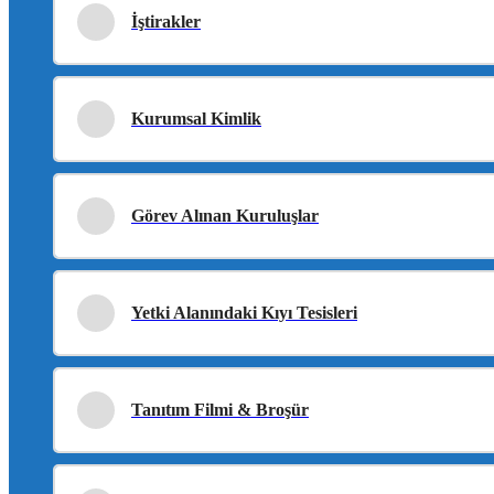
İştirakler
Kurumsal Kimlik
Görev Alınan Kuruluşlar
Yetki Alanındaki Kıyı Tesisleri
Tanıtım Filmi & Broşür