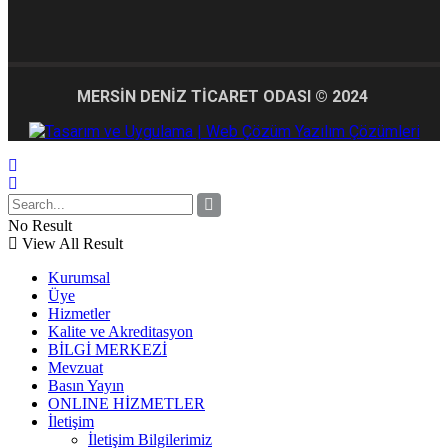
MERSİN DENİZ TİCARET ODASI © 2024
No Result
View All Result
Kurumsal
Üye
Hizmetler
Kalite ve Akreditasyon
BİLGİ MERKEZİ
Mevzuat
Basın Yayın
ONLINE HİZMETLER
İletişim
İletişim Bilgilerimiz