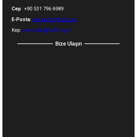
Cep
: +90 531 796 6989
E-Posta:
mersindto@mdto.org
Kep:
mersindto@hs02.kep.tr
Bize Ulaşın