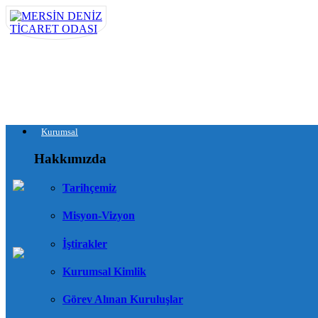
Kurumsal
Hakkımızda
Tarihçemiz
Misyon-Vizyon
İştirakler
Kurumsal Kimlik
Görev Alınan Kuruluşlar