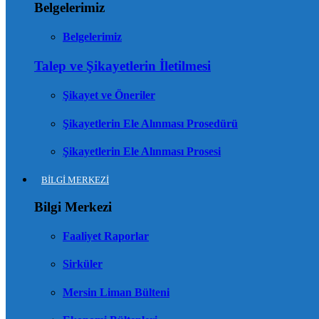
Belgelerimiz
Belgelerimiz
Talep ve Şikayetlerin İletilmesi
Şikayet ve Öneriler
Şikayetlerin Ele Alınması Prosedürü
Şikayetlerin Ele Alınması Prosesi
BİLGİ MERKEZİ
Bilgi Merkezi
Faaliyet Raporlar
Sirküler
Mersin Liman Bülteni