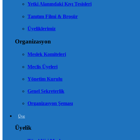
Yetki Alanındaki Kıyı Tesisleri
Tanıtım Filmi & Broşür
Üyeliklerimiz
Organizasyon
Meslek Komiteleri
Meclis Üyeleri
Yönetim Kurulu
Genel Sekreterlik
Organizasyon Şeması
Üye
Üyelik