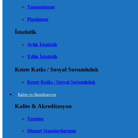
Tamamlanan
Planlanan
İstatistik
Aylık İstatistik
Yıllık İstatistik
Kente Katkı / Sosyal Sorumluluk
Kente Katkı / Sosyal Sorumluluk
Kalite ve Akreditasyon
Kalite & Akreditasyon
Tanıtım
Hizmet Standartlarımız