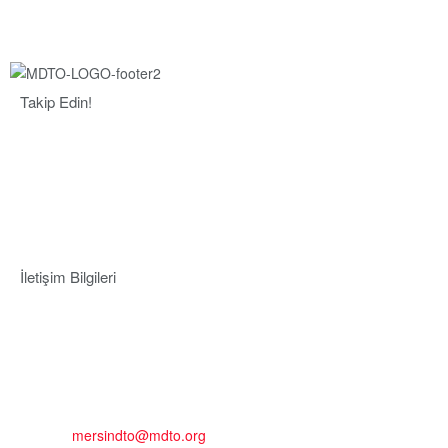
Takip Edin!
İletişim Bilgileri
Adres:
Mersin Deniz Ticaret Odası
Pirireis, İsmet İnönü Blv. No:45, 33110 Yenişehir/Mersin
Telefon:
+90 324 327 7000
Cep
: +90 531 796 6989
E-Posta:
mersindto@mdto.org