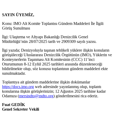
SAYIN ÜYEMİZ,
Konu: IMO Alt Komite Toplantısı Gündem Maddeleri İle İlgili
Görüş Sunulması
İlgi: Ulaştırma ve Altyapı Bakanlığı Denizcilik Genel
Müdürlüğü’nün 28/07/2025 tarih ve 2909309 sayılı yazısı.
İlgi yazıda; Denizyoluyla taşınan tehlikeli yüklere ilişkin konuların
görüşüleceği Uluslararası Denizcilik Örgütünün (IMO), Yüklerin ve
Konteynerlerin Taşınması Alt Komitesinin (CCC) 11’inci
Oturumunun 8-12 Eylül 2025 tarihleri arasında düzenleneceği
bildirilmekte olup, söz konusu toplantının gündem maddeleri ekte
sunulmaktadır.
Toplantıya ait gündem maddelerine ilişkin dokümanlar
https://docs.imo.org
web adresinde yayınlanmış olup, toplantı
konularına ilişkin görüşlerinizin; 12 Ağustos 2025 tarihine kadar
Odamıza (
mersindto@mdto.org
) gönderilmesini rica ederiz.
Fuat GEDİK
Genel Sekreter Vekili