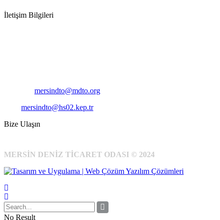
İletişim Bilgileri
Adres:
Mersin Deniz Ticaret Odası
Pirireis, İsmet İnönü Blv. No:45, 33110 Yenişehir/Mersin
Telefon:
+90 324 327 7000
Cep
: +90 531 796 6989
E-Posta:
mersindto@mdto.org
Kep:
mersindto@hs02.kep.tr
Bize Ulaşın
MERSİN DENİZ TİCARET ODASI © 2024
No Result