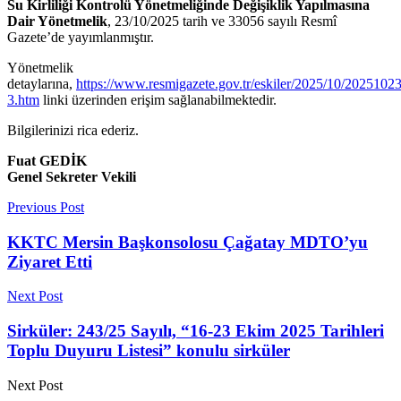
Su Kirliliği Kontrolü Yönetmeliğinde Değişiklik Yapılmasına
Dair Yönetmelik
, 23/10/2025 tarih ve 33056 sayılı Resmî
Gazete’de yayımlanmıştır.
Yönetmelik
detaylarına,
https://www.resmigazete.gov.tr/eskiler/2025/10/20251023
3.htm
linki üzerinden erişim sağlanabilmektedir.
Bilgilerinizi rica ederiz.
Fuat GEDİK
Genel Sekreter Vekili
Previous Post
KKTC Mersin Başkonsolosu Çağatay MDTO’yu
Ziyaret Etti
Next Post
Sirküler: 243/25 Sayılı, “16-23 Ekim 2025 Tarihleri
Toplu Duyuru Listesi” konulu sirküler
Next Post