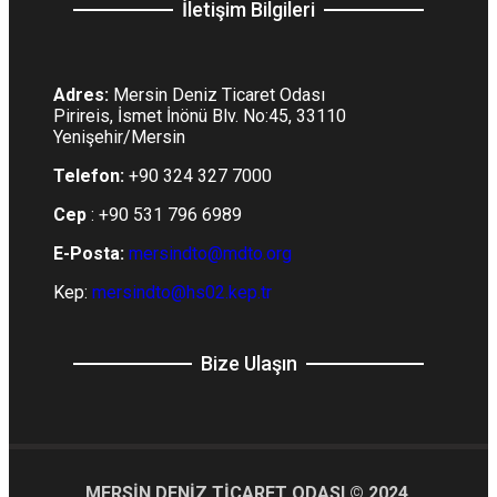
İletişim Bilgileri
Adres:
Mersin Deniz Ticaret Odası
Pirireis, İsmet İnönü Blv. No:45, 33110
Yenişehir/Mersin
Telefon:
+90 324 327 7000
Cep
: +90 531 796 6989
E-Posta:
mersindto@mdto.org
Kep:
mersindto@hs02.kep.tr
Bize Ulaşın
MERSİN DENİZ TİCARET ODASI © 2024