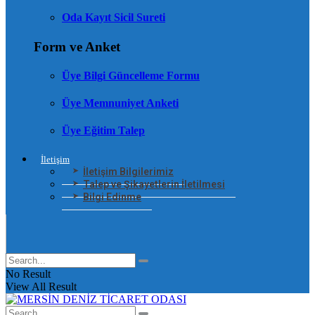
Oda Kayıt Sicil Sureti
Form ve Anket
Üye Bilgi Güncelleme Formu
Üye Memnuniyet Anketi
Üye Eğitim Talep
İletişim
İletişim Bilgilerimiz
Talep ve Şikayetlerin İletilmesi
Bilgi Edinme
No Result
View All Result