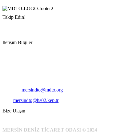
Takip Edin!
İletişim Bilgileri
Adres:
Mersin Deniz Ticaret Odası
Pirireis, İsmet İnönü Blv. No:45, 33110 Yenişehir/Mersin
Telefon:
+90 324 327 7000
Cep
: +90 531 796 6989
E-Posta:
mersindto@mdto.org
Kep:
mersindto@hs02.kep.tr
Bize Ulaşın
MERSİN DENİZ TİCARET ODASI © 2024