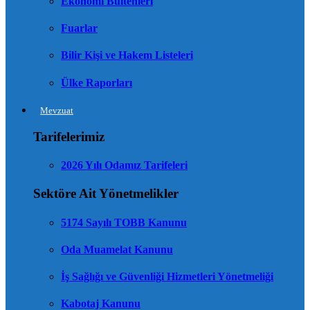
Ekonomi Bültenleri
Fuarlar
Bilir Kişi ve Hakem Listeleri
Ülke Raporları
Mevzuat
Tarifelerimiz
2026 Yılı Odamız Tarifeleri
Sektöre Ait Yönetmelikler
5174 Sayılı TOBB Kanunu
Oda Muamelat Kanunu
İş Sağlığı ve Güvenliği Hizmetleri Yönetmeliği
Kabotaj Kanunu