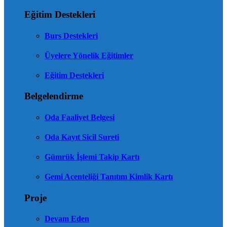
Eğitim Destekleri
Burs Destekleri
Üyelere Yönelik Eğitimler
Eğitim Destekleri
Belgelendirme
Oda Faaliyet Belgesi
Oda Kayıt Sicil Sureti
Gümrük İşlemi Takip Kartı
Gemi Acenteliği Tanıtım Kimlik Kartı
Proje
Devam Eden