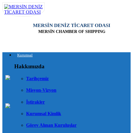
MERSİN DENİZ TİCARET ODASI
MERSİN CHAMBER OF SHIPPING
Kurumsal
Hakkımızda
Tarihçemiz
Misyon-Vizyon
İştirakler
Kurumsal Kimlik
Görev Alınan Kuruluşlar