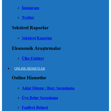
İnstagram
Twitter
Sektörel Raporlar
Sektörel Raporlar
Ekonomik Araştırmalar
Ülke Etütleri
ONLINE HİZMETLER
Online Hizmetler
Aidat Ödeme / Borç Sorgulama
Üye Belge Sorgulama
Faaliyet Belgesi