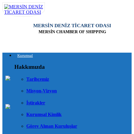
MERSİN DENİZ TİCARET ODASI
MERSİN CHAMBER OF SHIPPING
Kurumsal
Hakkımızda
Tarihçemiz
Misyon-Vizyon
İştirakler
Kurumsal Kimlik
Görev Alınan Kuruluşlar