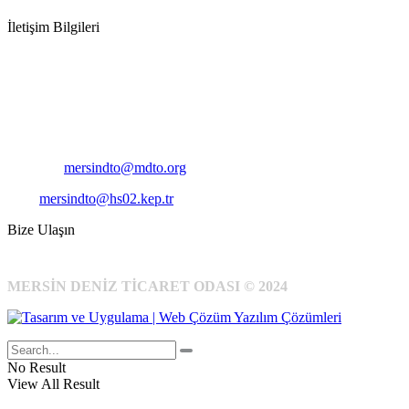
İletişim Bilgileri
Adres:
Mersin Deniz Ticaret Odası
Pirireis, İsmet İnönü Blv. No:45, 33110 Yenişehir/Mersin
Telefon:
+90 324 327 7000
Cep
: +90 531 796 6989
E-Posta:
mersindto@mdto.org
Kep:
mersindto@hs02.kep.tr
Bize Ulaşın
MERSİN DENİZ TİCARET ODASI © 2024
No Result
View All Result