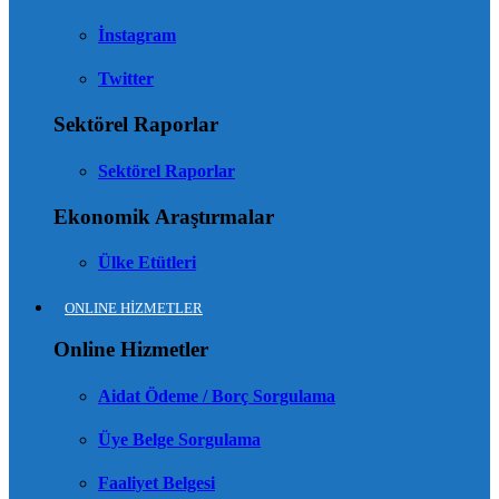
İnstagram
Twitter
Sektörel Raporlar
Sektörel Raporlar
Ekonomik Araştırmalar
Ülke Etütleri
ONLINE HİZMETLER
Online Hizmetler
Aidat Ödeme / Borç Sorgulama
Üye Belge Sorgulama
Faaliyet Belgesi