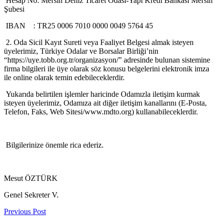
Hesap No: Mersin Deniz Ticaret Odası-Yapı Kredi Bankası Mersin
Şubesi
IBAN : TR25 0006 7010 0000 0049 5764 45
2. Oda Sicil Kayıt Sureti veya Faaliyet Belgesi almak isteyen
üyelerimiz, Türkiye Odalar ve Borsalar Birliği’nin
“https://uye.tobb.org.tr/organizasyon/” adresinde bulunan sistemine
firma bilgileri ile üye olarak söz konusu belgelerini elektronik imza
ile online olarak temin edebileceklerdir.
Yukarıda belirtilen işlemler haricinde Odamızla iletişim kurmak
isteyen üyelerimiz, Odamıza ait diğer iletişim kanallarını (E-Posta,
Telefon, Faks, Web Sitesi/www.mdto.org) kullanabileceklerdir.
Bilgilerinize önemle rica ederiz.
Mesut ÖZTÜRK
Genel Sekreter V.
Previous Post