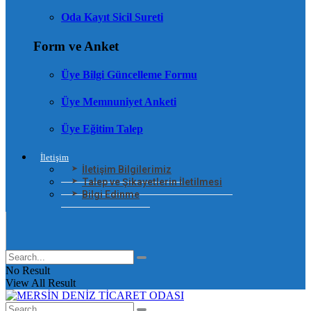
Oda Kayıt Sicil Sureti
Form ve Anket
Üye Bilgi Güncelleme Formu
Üye Memnuniyet Anketi
Üye Eğitim Talep
İletişim
İletişim Bilgilerimiz
Talep ve Şikayetlerin İletilmesi
Bilgi Edinme
No Result
View All Result