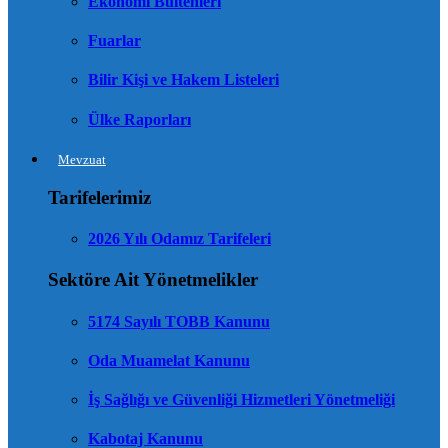
Ekonomi Bültenleri
Fuarlar
Bilir Kişi ve Hakem Listeleri
Ülke Raporları
Mevzuat
Tarifelerimiz
2026 Yılı Odamız Tarifeleri
Sektöre Ait Yönetmelikler
5174 Sayılı TOBB Kanunu
Oda Muamelat Kanunu
İş Sağlığı ve Güvenliği Hizmetleri Yönetmeliği
Kabotaj Kanunu