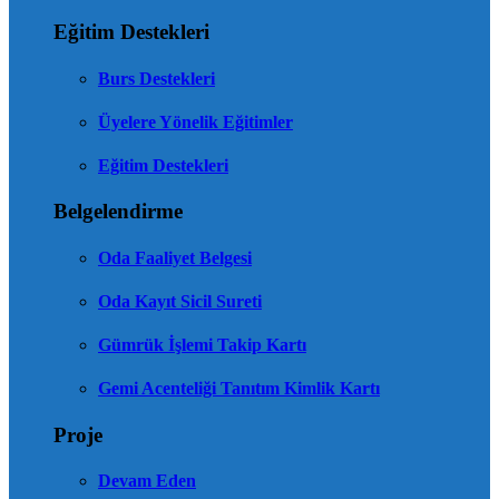
Eğitim Destekleri
Burs Destekleri
Üyelere Yönelik Eğitimler
Eğitim Destekleri
Belgelendirme
Oda Faaliyet Belgesi
Oda Kayıt Sicil Sureti
Gümrük İşlemi Takip Kartı
Gemi Acenteliği Tanıtım Kimlik Kartı
Proje
Devam Eden