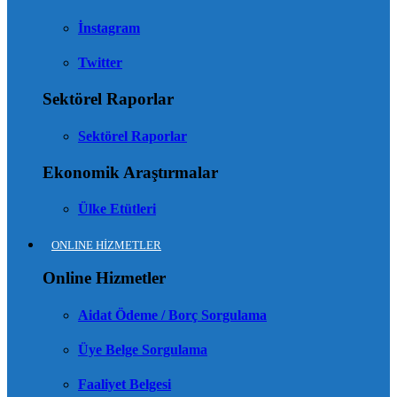
İnstagram
Twitter
Sektörel Raporlar
Sektörel Raporlar
Ekonomik Araştırmalar
Ülke Etütleri
ONLINE HİZMETLER
Online Hizmetler
Aidat Ödeme / Borç Sorgulama
Üye Belge Sorgulama
Faaliyet Belgesi