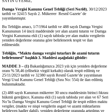
SAYIN ÜYEMİZ,
Damga Vergisi Kanunu Genel Tebliği (Seri No:68)
, 30/12/2023
tarihli ve 32415 Sayılı 2. Mükerrer Resmî Gazete’ de
yayımlanmıştır.
Bu Tebliğin amacı, 1/7/1964 tarihli ve 488 sayılı Damga Vergisi
Kanununun 14 üncü maddesinde yer alan azami tutarın ve Damga
Vergisi Kanununa ekli (1) sayılı tabloda yer alan maktu vergilerin
yeniden değerleme oranına göre belirlenerek tespit ve ilan
edilmesidir.
Tebliğin, “Maktu damga vergisi tutarları ile azami tutarın
belirlenmesi” başlıklı 3. Maddesi aşağıdaki gibidir:
MADDE 3 – (1)
Bakanlığımızca 2023 yılı için yeniden değerleme
oranı % 58,46 (ellisekiz virgül kırkaltı) olarak tespit edilmiş ve
25/11/2023 tarihli ve 32380 sayılı Resmî Gazete’de yayımlanan
Vergi Usul Kanunu Genel Tebliği (Sıra No: 554) ile ilan edilmiş
bulunmaktadır.
(2) 488 sayılı Kanunun mükerrer 30 uncu maddesinin birinci fıkrası
hükmü gereğince, Kanuna ekli (1) sayılı tabloda yer alan ve 67 Seri
No’lu Damga Vergisi Kanunu Genel Tebliği ile tespit edilen maktu
vergiler, (maktu ve nispi vergilerin asgari ve azami miktarlarını
belirleyen hadler dahil), yeniden değerleme oranında artırılmış ve