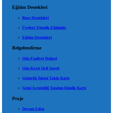
Eğitim Destekleri
Burs Destekleri
Üyelere Yönelik Eğitimler
Eğitim Destekleri
Belgelendirme
Oda Faaliyet Belgesi
Oda Kayıt Sicil Sureti
Gümrük İşlemi Takip Kartı
Gemi Acenteliği Tanıtım Kimlik Kartı
Proje
Devam Eden