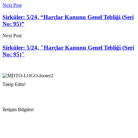
Next Post
Sirküler: 5/24, “Harçlar Kanunu Genel Tebliği (Seri
No: 95)”
Next Post
Sirküler: 5/24, "Harçlar Kanunu Genel Tebliği (Seri
No: 95)"
Takip Edin!
İletişim Bilgileri
Adres:
Mersin Deniz Ticaret Odası
Pirireis, İsmet İnönü Blv. No:45, 33110 Yenişehir/Mersin
Telefon:
+90 324 327 7000