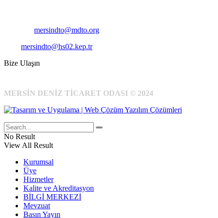
Cep
: +90 531 796 6989
E-Posta:
mersindto@mdto.org
Kep:
mersindto@hs02.kep.tr
Bize Ulaşın
MERSİN DENİZ TİCARET ODASI © 2024
No Result
View All Result
Kurumsal
Üye
Hizmetler
Kalite ve Akreditasyon
BİLGİ MERKEZİ
Mevzuat
Basın Yayın