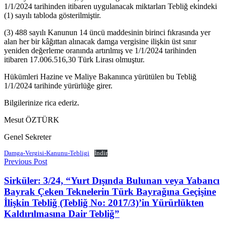
1/1/2024 tarihinden itibaren uygulanacak miktarları Tebliğ ekindeki
(1) sayılı tabloda gösterilmiştir.
(3) 488 sayılı Kanunun 14 üncü maddesinin birinci fıkrasında yer
alan her bir kâğıttan alınacak damga vergisine ilişkin üst sınır
yeniden değerleme oranında artırılmış ve 1/1/2024 tarihinden
itibaren 17.006.516,30 Türk Lirası olmuştur.
Hükümleri Hazine ve Maliye Bakanınca yürütülen bu Tebliğ
1/1/2024 tarihinde yürürlüğe girer.
Bilgilerinize rica ederiz.
Mesut ÖZTÜRK
Genel Sekreter
Damga-Vergisi-Kanunu-Tebligi
İndir
Previous Post
Sirküler: 3/24, “Yurt Dışında Bulunan veya Yabancı
Bayrak Çeken Teknelerin Türk Bayrağına Geçişine
İlişkin Tebliğ (Tebliğ No: 2017/3)’in Yürürlükten
Kaldırılmasına Dair Tebliğ”