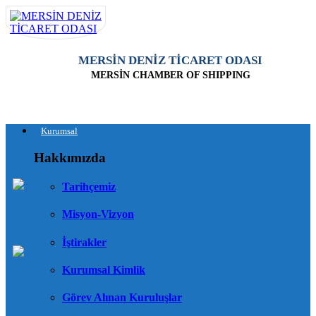
MERSİN DENİZ TİCARET ODASI
MERSİN CHAMBER OF SHIPPING
Kurumsal
Hakkımızda
Tarihçemiz
Misyon-Vizyon
İştirakler
Kurumsal Kimlik
Görev Alınan Kuruluşlar