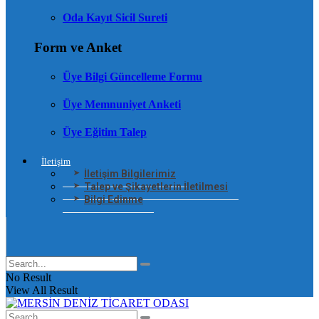
Oda Kayıt Sicil Sureti
Form ve Anket
Üye Bilgi Güncelleme Formu
Üye Memnuniyet Anketi
Üye Eğitim Talep
İletişim
İletişim Bilgilerimiz
Talep ve Şikayetlerin İletilmesi
Bilgi Edinme
No Result
View All Result