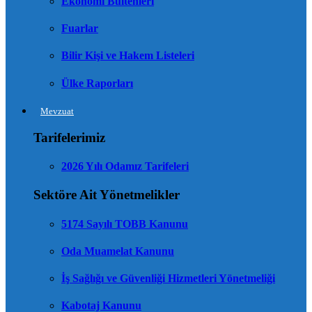
Ekonomi Bültenleri
Fuarlar
Bilir Kişi ve Hakem Listeleri
Ülke Raporları
Mevzuat
Tarifelerimiz
2026 Yılı Odamız Tarifeleri
Sektöre Ait Yönetmelikler
5174 Sayılı TOBB Kanunu
Oda Muamelat Kanunu
İş Sağlığı ve Güvenliği Hizmetleri Yönetmeliği
Kabotaj Kanunu