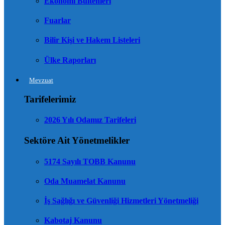
Ekonomi Bültenleri
Fuarlar
Bilir Kişi ve Hakem Listeleri
Ülke Raporları
Mevzuat
Tarifelerimiz
2026 Yılı Odamız Tarifeleri
Sektöre Ait Yönetmelikler
5174 Sayılı TOBB Kanunu
Oda Muamelat Kanunu
İş Sağlığı ve Güvenliği Hizmetleri Yönetmeliği
Kabotaj Kanunu