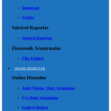
İnstagram
Twitter
Sektörel Raporlar
Sektörel Raporlar
Ekonomik Araştırmalar
Ülke Etütleri
ONLINE HİZMETLER
Online Hizmetler
Aidat Ödeme / Borç Sorgulama
Üye Belge Sorgulama
Faaliyet Belgesi