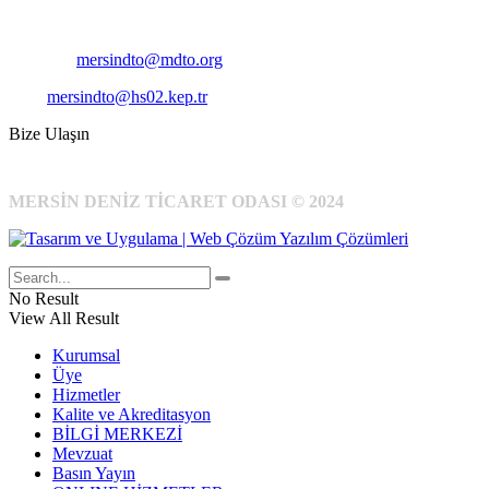
Cep
: +90 531 796 6989
E-Posta:
mersindto@mdto.org
Kep:
mersindto@hs02.kep.tr
Bize Ulaşın
MERSİN DENİZ TİCARET ODASI © 2024
No Result
View All Result
Kurumsal
Üye
Hizmetler
Kalite ve Akreditasyon
BİLGİ MERKEZİ
Mevzuat
Basın Yayın