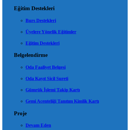
Eğitim Destekleri
Burs Destekleri
Üyelere Yönelik Eğitimler
Eğitim Destekleri
Belgelendirme
Oda Faaliyet Belgesi
Oda Kayıt Sicil Sureti
Gümrük İşlemi Takip Kartı
Gemi Acenteliği Tanıtım Kimlik Kartı
Proje
Devam Eden