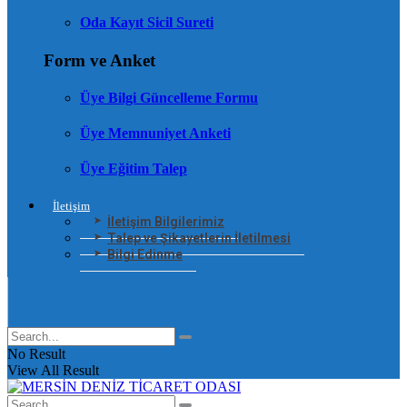
Oda Kayıt Sicil Sureti
Form ve Anket
Üye Bilgi Güncelleme Formu
Üye Memnuniyet Anketi
Üye Eğitim Talep
İletişim
İletişim Bilgilerimiz
Talep ve Şikayetlerin İletilmesi
Bilgi Edinme
No Result
View All Result