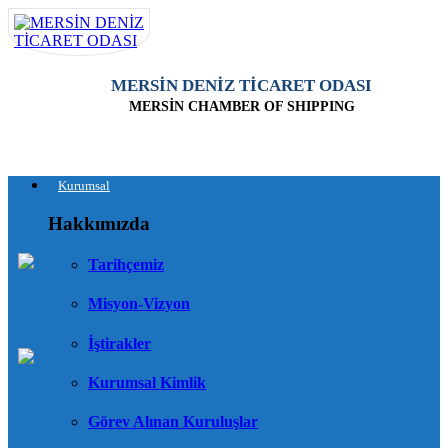
MERSİN DENİZ TİCARET ODASI
MERSİN CHAMBER OF SHIPPING
Kurumsal
Hakkımızda
Tarihçemiz
Misyon-Vizyon
İştirakler
Kurumsal Kimlik
Görev Alınan Kuruluşlar