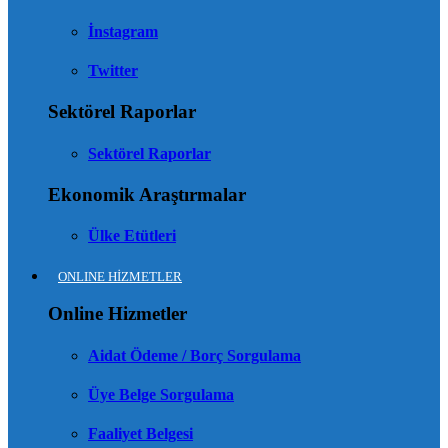
İnstagram
Twitter
Sektörel Raporlar
Sektörel Raporlar
Ekonomik Araştırmalar
Ülke Etütleri
ONLINE HİZMETLER
Online Hizmetler
Aidat Ödeme / Borç Sorgulama
Üye Belge Sorgulama
Faaliyet Belgesi