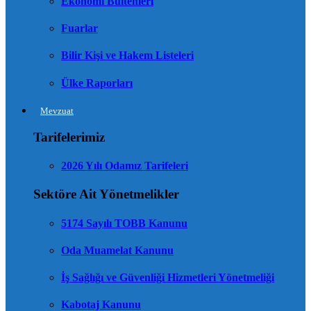
Ekonomi Bültenleri
Fuarlar
Bilir Kişi ve Hakem Listeleri
Ülke Raporları
Mevzuat
Tarifelerimiz
2026 Yılı Odamız Tarifeleri
Sektöre Ait Yönetmelikler
5174 Sayılı TOBB Kanunu
Oda Muamelat Kanunu
İş Sağlığı ve Güvenliği Hizmetleri Yönetmeliği
Kabotaj Kanunu