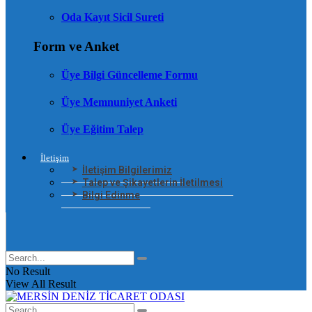
Oda Kayıt Sicil Sureti
Form ve Anket
Üye Bilgi Güncelleme Formu
Üye Memnuniyet Anketi
Üye Eğitim Talep
İletişim
İletişim Bilgilerimiz
Talep ve Şikayetlerin İletilmesi
Bilgi Edinme
No Result
View All Result