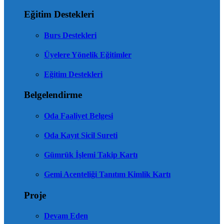
Eğitim Destekleri
Burs Destekleri
Üyelere Yönelik Eğitimler
Eğitim Destekleri
Belgelendirme
Oda Faaliyet Belgesi
Oda Kayıt Sicil Sureti
Gümrük İşlemi Takip Kartı
Gemi Acenteliği Tanıtım Kimlik Kartı
Proje
Devam Eden