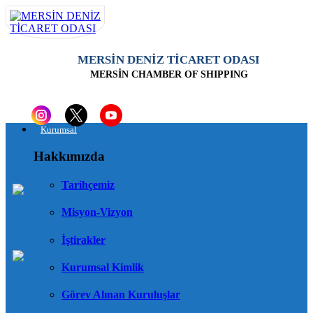
MERSİN DENİZ TİCARET ODASI
MERSİN CHAMBER OF SHIPPING
Kurumsal
Hakkımızda
Tarihçemiz
Misyon-Vizyon
İştirakler
Kurumsal Kimlik
Görev Alınan Kuruluşlar