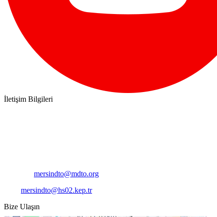
İletişim Bilgileri
Adres:
Mersin Deniz Ticaret Odası
Pirireis, İsmet İnönü Blv. No:45, 33110 Yenişehir/Mersin
Telefon:
+90 324 327 7000
Cep
: +90 531 796 6989
E-Posta:
mersindto@mdto.org
Kep:
mersindto@hs02.kep.tr
Bize Ulaşın