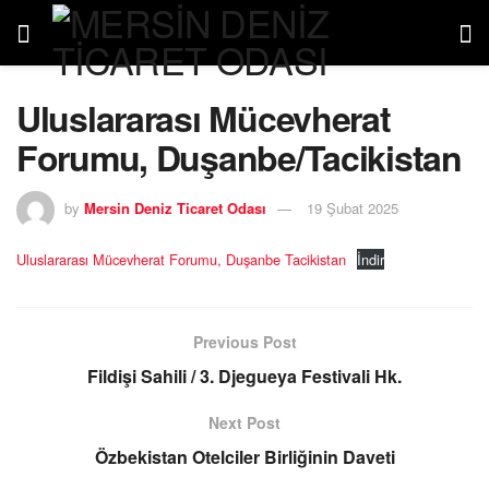
Uluslararası Mücevherat
Forumu, Duşanbe/Tacikistan
by
Mersin Deniz Ticaret Odası
19 Şubat 2025
Uluslararası Mücevherat Forumu, Duşanbe Tacikistan
İndir
Previous Post
Fildişi Sahili / 3. Djegueya Festivali Hk.
Next Post
Özbekistan Otelciler Birliğinin Daveti