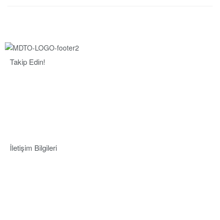
Takip Edin!
İletişim Bilgileri
Adres:
Mersin Deniz Ticaret Odası
Pirireis, İsmet İnönü Blv. No:45, 33110 Yenişehir/Mersin
Telefon:
+90 324 327 7000
Cep
: +90 531 796 6989