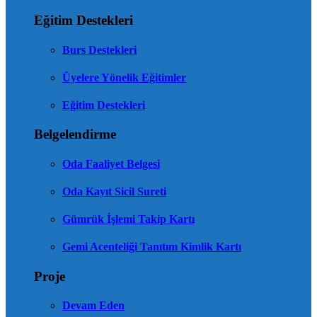
Eğitim Destekleri
Burs Destekleri
Üyelere Yönelik Eğitimler
Eğitim Destekleri
Belgelendirme
Oda Faaliyet Belgesi
Oda Kayıt Sicil Sureti
Gümrük İşlemi Takip Kartı
Gemi Acenteliği Tanıtım Kimlik Kartı
Proje
Devam Eden