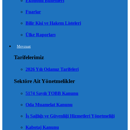
Ekonomi Bültenleri
Fuarlar
Bilir Kişi ve Hakem Listeleri
Ülke Raporları
Mevzuat
Tarifelerimiz
2026 Yılı Odamız Tarifeleri
Sektöre Ait Yönetmelikler
5174 Sayılı TOBB Kanunu
Oda Muamelat Kanunu
İş Sağlığı ve Güvenliği Hizmetleri Yönetmeliği
Kabotaj Kanunu