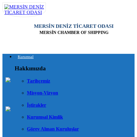
MERSİN DENİZ TİCARET ODASI
MERSİN CHAMBER OF SHIPPING
Kurumsal
Hakkımızda
Tarihçemiz
Misyon-Vizyon
İştirakler
Kurumsal Kimlik
Görev Alınan Kuruluşlar