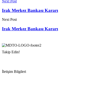
Next Post
Irak Merkez Bankası Kararı
Next Post
Irak Merkez Bankası Kararı
Takip Edin!
İletişim Bilgileri
Adres:
Mersin Deniz Ticaret Odası
Pirireis, İsmet İnönü Blv. No:45, 33110 Yenişehir/Mersin
Telefon:
+90 324 327 7000
Cep
: +90 531 796 6989