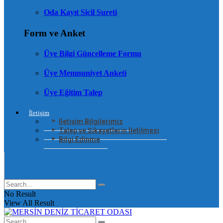
Oda Kayıt Sicil Sureti
Form ve Anket
Üye Bilgi Güncelleme Formu
Üye Memnuniyet Anketi
Üye Eğitim Talep
İletişim
İletişim Bilgilerimiz
Talep ve Şikayetlerin İletilmesi
Bilgi Edinme
No Result
View All Result