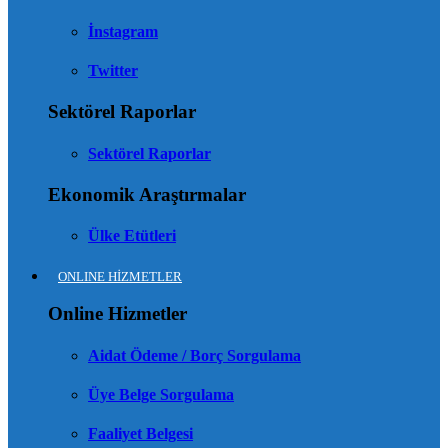
İnstagram
Twitter
Sektörel Raporlar
Sektörel Raporlar
Ekonomik Araştırmalar
Ülke Etütleri
ONLINE HİZMETLER
Online Hizmetler
Aidat Ödeme / Borç Sorgulama
Üye Belge Sorgulama
Faaliyet Belgesi