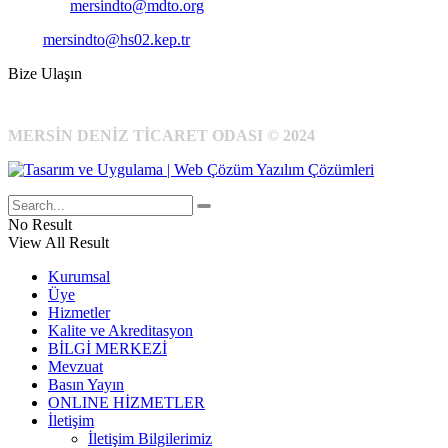
E-Posta:
mersindto@mdto.org
Kep:
mersindto@hs02.kep.tr
Bize Ulaşın
MERSİN DENİZ TİCARET ODASI © 2024
No Result
View All Result
Kurumsal
Üye
Hizmetler
Kalite ve Akreditasyon
BİLGİ MERKEZİ
Mevzuat
Basın Yayın
ONLINE HİZMETLER
İletişim
İletişim Bilgilerimiz