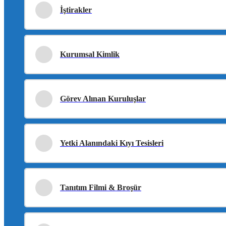
İştirakler
Kurumsal Kimlik
Görev Alınan Kuruluşlar
Yetki Alanındaki Kıyı Tesisleri
Tanıtım Filmi & Broşür