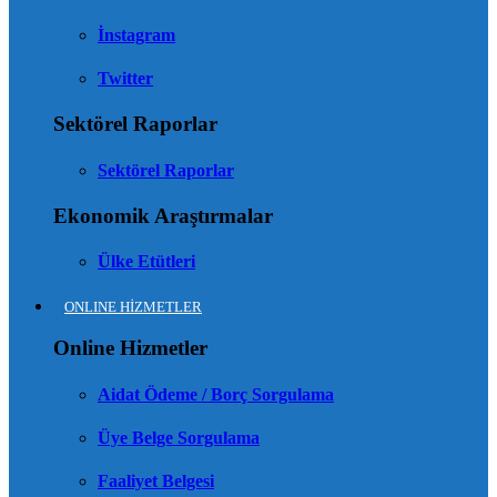
İnstagram
Twitter
Sektörel Raporlar
Sektörel Raporlar
Ekonomik Araştırmalar
Ülke Etütleri
ONLINE HİZMETLER
Online Hizmetler
Aidat Ödeme / Borç Sorgulama
Üye Belge Sorgulama
Faaliyet Belgesi