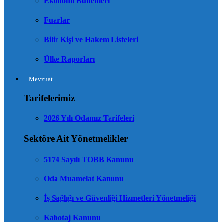
Ekonomi Bültenleri
Fuarlar
Bilir Kişi ve Hakem Listeleri
Ülke Raporları
Mevzuat
Tarifelerimiz
2026 Yılı Odamız Tarifeleri
Sektöre Ait Yönetmelikler
5174 Sayılı TOBB Kanunu
Oda Muamelat Kanunu
İş Sağlığı ve Güvenliği Hizmetleri Yönetmeliği
Kabotaj Kanunu