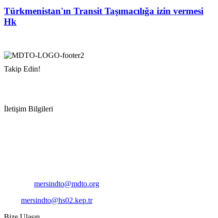
Türkmenistan'ın Transit Taşımacılığa izin vermesi
Hk
Takip Edin!
İletişim Bilgileri
Adres:
Mersin Deniz Ticaret Odası
Pirireis, İsmet İnönü Blv. No:45, 33110 Yenişehir/Mersin
Telefon:
+90 324 327 7000
Cep
: +90 531 796 6989
E-Posta:
mersindto@mdto.org
Kep:
mersindto@hs02.kep.tr
Bize Ulaşın