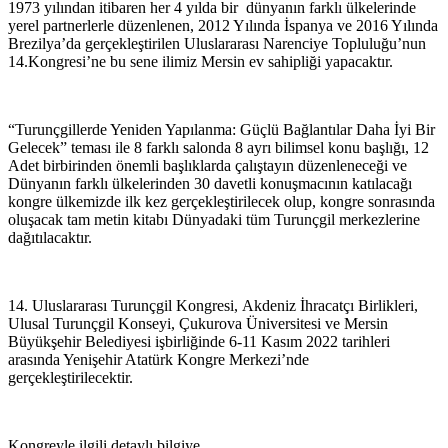
1973 yılından itibaren her 4 yılda bir dünyanın farklı ülkelerinde
yerel partnerlerle düzenlenen, 2012 Yılında İspanya ve 2016 Yılında
Brezilya’da gerçekleştirilen Uluslararası Narenciye Topluluğu’nun
14.Kongresi’ne bu sene ilimiz Mersin ev sahipliği yapacaktır.
“Turunçgillerde Yeniden Yapılanma: Güçlü Bağlantılar Daha İyi Bir
Gelecek” teması ile 8 farklı salonda 8 ayrı bilimsel konu başlığı, 12
Adet birbirinden önemli başlıklarda çalıştayın düzenleneceği ve
Dünyanın farklı ülkelerinden 30 davetli konuşmacının katılacağı
kongre ülkemizde ilk kez gerçekleştirilecek olup, kongre sonrasında
oluşacak tam metin kitabı Dünyadaki tüm Turunçgil merkezlerine
dağıtılacaktır.
14. Uluslararası Turunçgil Kongresi, Akdeniz İhracatçı Birlikleri,
Ulusal Turunçgil Konseyi, Çukurova Üniversitesi ve Mersin
Büyükşehir Belediyesi işbirliğinde 6-11 Kasım 2022 tarihleri
arasında Yenişehir Atatürk Kongre Merkezi’nde
gerçekleştirilecektir.
Kongreyle ilgili detaylı bilgiye