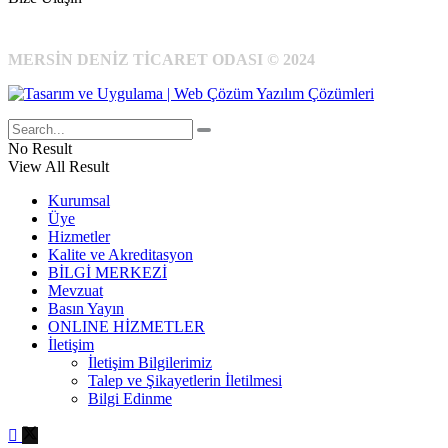
MERSİN DENİZ TİCARET ODASI © 2024
No Result
View All Result
Kurumsal
Üye
Hizmetler
Kalite ve Akreditasyon
BİLGİ MERKEZİ
Mevzuat
Basın Yayın
ONLINE HİZMETLER
İletişim
İletişim Bilgilerimiz
Talep ve Şikayetlerin İletilmesi
Bilgi Edinme