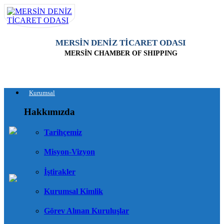
MERSİN DENİZ TİCARET ODASI
MERSİN CHAMBER OF SHIPPING
Kurumsal
Hakkımızda
Tarihçemiz
Misyon-Vizyon
İştirakler
Kurumsal Kimlik
Görev Alınan Kuruluşlar