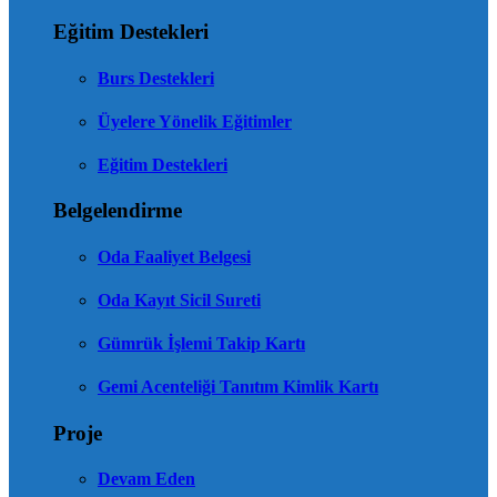
Eğitim Destekleri
Burs Destekleri
Üyelere Yönelik Eğitimler
Eğitim Destekleri
Belgelendirme
Oda Faaliyet Belgesi
Oda Kayıt Sicil Sureti
Gümrük İşlemi Takip Kartı
Gemi Acenteliği Tanıtım Kimlik Kartı
Proje
Devam Eden