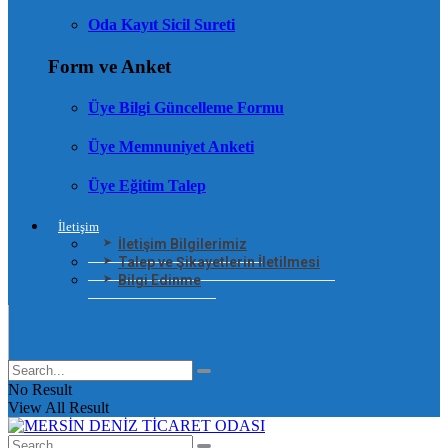
Oda Kayıt Sicil Sureti
Form ve Anket
Üye Bilgi Güncelleme Formu
Üye Memnuniyet Anketi
Üye Eğitim Talep
İletişim
İletişim Bilgilerimiz
Talep ve Şikayetlerin İletilmesi
Bilgi Edinme
No Result
View All Result