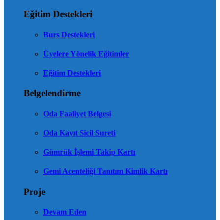
Eğitim Destekleri
Burs Destekleri
Üyelere Yönelik Eğitimler
Eğitim Destekleri
Belgelendirme
Oda Faaliyet Belgesi
Oda Kayıt Sicil Sureti
Gümrük İşlemi Takip Kartı
Gemi Acenteliği Tanıtım Kimlik Kartı
Proje
Devam Eden