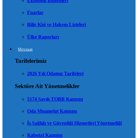
Ekonomi Bültenleri
Fuarlar
Bilir Kişi ve Hakem Listeleri
Ülke Raporları
Mevzuat
Tarifelerimiz
2026 Yılı Odamız Tarifeleri
Sektöre Ait Yönetmelikler
5174 Sayılı TOBB Kanunu
Oda Muamelat Kanunu
İş Sağlığı ve Güvenliği Hizmetleri Yönetmeliği
Kabotaj Kanunu