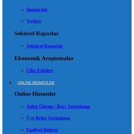
İnstagram
Twitter
Sektörel Raporlar
Sektörel Raporlar
Ekonomik Araştırmalar
Ülke Etütleri
ONLINE HİZMETLER
Online Hizmetler
Aidat Ödeme / Borç Sorgulama
Üye Belge Sorgulama
Faaliyet Belgesi