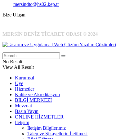
Kep:
mersindto@hs02.kep.tr
Bize Ulaşın
MERSİN DENİZ TİCARET ODASI © 2024
No Result
View All Result
Kurumsal
Üye
Hizmetler
Kalite ve Akreditasyon
BİLGİ MERKEZİ
Mevzuat
Basın Yayın
ONLINE HİZMETLER
İletişim
İletişim Bilgilerimiz
Talep ve Şikayetlerin İletilmesi