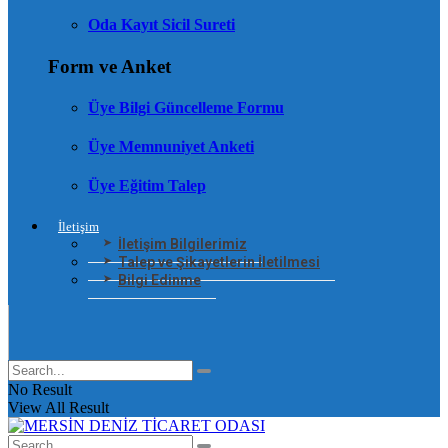
Oda Kayıt Sicil Sureti
Form ve Anket
Üye Bilgi Güncelleme Formu
Üye Memnuniyet Anketi
Üye Eğitim Talep
İletişim
İletişim Bilgilerimiz
Talep ve Şikayetlerin İletilmesi
Bilgi Edinme
No Result
View All Result