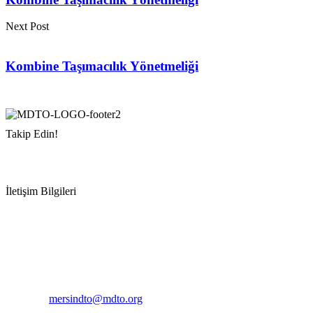
Next Post
Kombine Taşımacılık Yönetmeliği
Takip Edin!
İletişim Bilgileri
Adres:
Mersin Deniz Ticaret Odası
Pirireis, İsmet İnönü Blv. No:45, 33110 Yenişehir/Mersin
Telefon:
+90 324 327 7000
Cep
: +90 531 796 6989
E-Posta:
mersindto@mdto.org