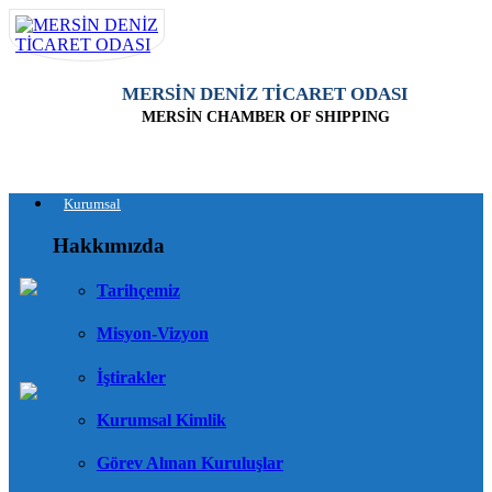
MERSİN DENİZ TİCARET ODASI
MERSİN CHAMBER OF SHIPPING
Kurumsal
Hakkımızda
Tarihçemiz
Misyon-Vizyon
İştirakler
Kurumsal Kimlik
Görev Alınan Kuruluşlar