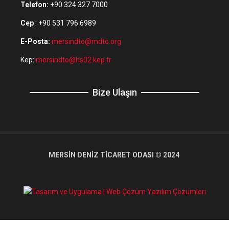
Telefon:
+90 324 327 7000
Cep
: +90 531 796 6989
E-Posta:
mersindto@mdto.org
Kep:
mersindto@hs02.kep.tr
Bize Ulaşın
MERSİN DENİZ TİCARET ODASI © 2024