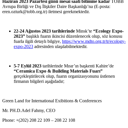
Haziran 2023 Pazartesi günü mesai saati bitimine kadar
TOBB
Avrupa
Birliği
ve
Dış İlişkiler
Daire
Başkanlığı’na
(E-posta:
eren.ozturk@tobb.org.tr) iletmesi gerekmektedir.
22-24 Ağustos 2023 tarihlerinde
Minsk’te
“Ecology Expo-
2023”
başlıklı fuarın ikincisi düzenlenecek olup, söz konusu
fuarla ilgili detaylı bilgiye,
https://www.mdto.org.tr/tr/ecology-
expo-2023
adresinden ulaşılabilmektedir.
5-7 Eylül 2023
tarihlerinde
Mısır’ın başkenti
Kahire’de
“Ceramica Expo & Building Materials
Fuarı”
gerçekleştirilecek olup, fuarın organizasyonunu üstlenen
firmanın bilgileri aşağıdadır;
Green Land for International Exibitions & Conferences
Mr. PH.D.Adel Fahmy, CEO
Phone: +(202) 208 22 109 – 208 22 108