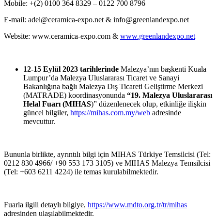
Mobile: +(2) 0100 364 8329 – 0122 700 8796
E-mail: adel@ceramica-expo.net & info@greenlandexpo.net
Website: www.ceramica-expo.com &
www.greenlandexpo.net
12-15 Eylül 2023 tarihlerinde
Malezya’nın başkenti
Kuala
Lumpur’da Malezya
Uluslararası
Ticaret ve Sanayi
Bakanlığına bağlı
Malezya
Dış
Ticareti
Geliştirme
Merkezi
(MATRADE) koordinasyonunda
“19. Malezya
Uluslararası
Helal
Fuarı
(MIHAS
)”
düzenlenecek olup, etkinliğe ilişkin
güncel bilgiler,
https://mihas.com.my/web
adresinde
mevcuttur.
Bununla birlikte, ayrıntılı
bilgi için MIHAS Türkiye Temsilcisi (Tel:
0212 830 4966/ +90 553 173 3105) ve MIHAS Malezya Temsilcisi
(Tel: +603 6211 4224) ile temas
kurulabilmektedir.
Fuarla ilgili detaylı bilgiye,
https://www.mdto.org.tr/tr/mihas
adresinden
ulaşılabilmektedir.