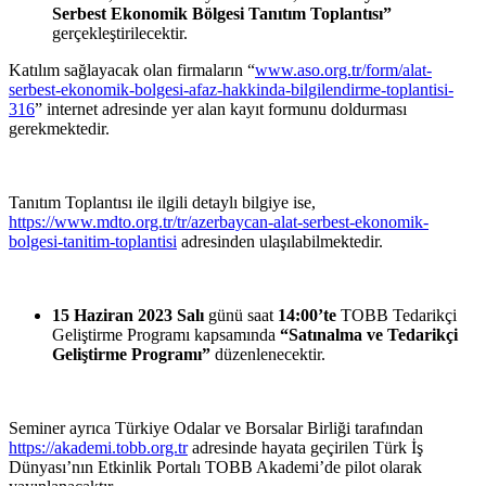
Serbest Ekonomik Bölgesi
Tanıtım Toplantısı”
gerçekleştirilecektir.
Katılım sağlayacak
olan
firmaların “
www.aso.org.tr/form/alat-
serbest-ekonomik-bolgesi-afaz-hakkinda-bilgilendirme-toplantisi-
316
” internet adresinde yer alan
kayıt
formunu
doldurması
gerekmektedir.
Tanıtım Toplantısı ile ilgili detaylı bilgiye ise,
https://www.mdto.org.tr/tr/azerbaycan-alat-serbest-ekonomik-
bolgesi-tanitim-toplantisi
adresinden ulaşılabilmektedir.
15 Haziran 2023
Salı
günü saat
14:00’te
TOBB Tedarikçi
Geliştirme Programı kapsamında
“Satınalma
ve
Tedarikçi
Geliştirme Programı”
düzenlenecektir.
Seminer
ayrıca
Türkiye Odalar ve Borsalar
Birliği tarafından
https://akademi.tobb.org.tr
adresinde hayata geçirilen Türk
İş
Dünyası’nın
Etkinlik
Portalı
TOBB Akademi’de pilot olarak