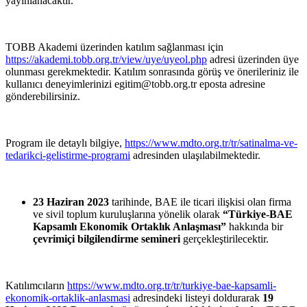
yayınlanacaktır.
TOBB Akademi üzerinden katılım sağlanması
için
https://akademi.tobb.org.tr/view/uye/uyeol.php
adresi üzerinden üye
olunmas
ı
gerekmektedir. Katılım sonrasında görüş
ve önerileriniz ile
kullanıcı
deneyimlerinizi egitim@tobb.org.tr eposta adresine
gönderebilirsiniz.
Program ile detaylı bilgiye,
https://www.mdto.org.tr/tr/satinalma-ve-
tedarikci-gelistirme-programi
adresinden ulaşılabilmektedir.
23 Haziran 2023
tarihinde,
BAE ile ticari
ilişkisi
olan firma
ve sivil toplum
kuruluşlarına
yönelik olarak
“Türkiye-BAE
Kapsamlı
Ekonomik
Ortaklık Anlaşması”
hakkında
bir
çevrimiçi bilgilendirme semineri
gerçekleştirilecektir.
Katılımcıların
https://www.mdto.org.tr/tr/turkiye-bae-kapsamli-
ekonomik-ortaklik-anlasmasi
adresindeki listeyi doldurarak
19