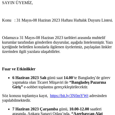
SAYIN ÜYEMİZ,
Konu : 31 Mayıs-08 Haziran 2023 Haftası Haftalık Duyuru Listesi.
Odamızca 31 Mayıs-08 Haziran 2023 tarihleri arasında muhtelif
kurumlar tarafından gönderilen duyurular, aşağıda listelenmiştir. Yazı
içeriğinde belirtilen konularla ilgilenen üyelerimiz, paylaşılan linkler
üzerinden ilgili yazılara ulaşabilirler.
Fuar ve Etkinlikler
6 Haziran 2023
Salı
günü saat
14.00
‘te
Bangladeş’de
görev
yapmakta olan Ticaret
Müşaviri
ile
“Bangladeş Pazarına
Giriş”
e-sohbet
toplantısı gereçekleştirilecektir.
Söz konusu toplantıya kayıt,
https://bit.ly/3N0mYWt
adresinden
yapılabilmektedir.
7 Haziran 2023
Çarşamba
günü,
10.00-12.00
saatleri
arasında,
Ankara Sanayi
Odası’nda,
“
Azerbaycan Alat