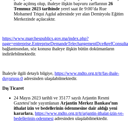
ihale açılmış olup, ihaleye
ilişkin başvuru zarflarının
26
Temmuz 2023 tarihinde
yerel saat ile 9:00’da Rue
Mohamed Triqui Agdal adresinde yer alan Demiryolu
Eğitim
Merkezinde
açılacaktır.
https://www.marchespublics.gov.ma/index.php?
page=entreprise.EntrepriseDemandeTelechargementDce&refConsu
bağlantısından, s
öz konusu ihaleye
ilişkin
bütün
dokümanların
indirilebilmektedir.
İhaleyle ilgili detaylı bilgiye,
https://www.mdto.org.tr/tr/fas-ihale-
duyurusu-0
adresinden ulaşılabilmektedir.
Dış Ticaret
24
Mayıs
2023 tarihli ve 35177
sayılı
Arjantin Resmi
Gazetesi’nde
yayımlanan
Arjantin Merkez
Bankası’nın
ithalat izin ve bedellerinin ödenmesine dair
aldığı
yeni
kararlara
,
https://www.mdto.org.tr/tr/arjantin-ithalat-izin-ve-
bedellerinin-odenmesi
adresinden ulaşılabilmektedir.