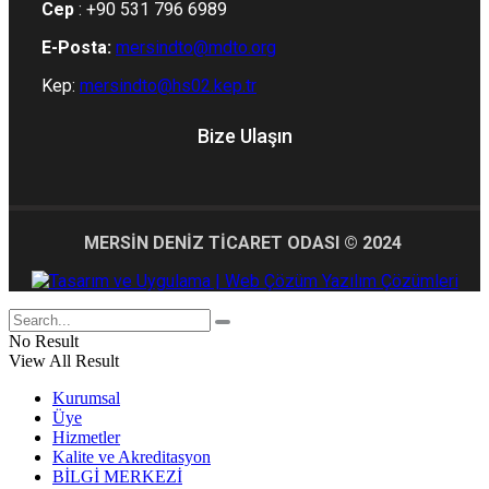
Cep
: +90 531 796 6989
E-Posta:
mersindto@mdto.org
Kep:
mersindto@hs02.kep.tr
Bize Ulaşın
MERSİN DENİZ TİCARET ODASI © 2024
No Result
View All Result
Kurumsal
Üye
Hizmetler
Kalite ve Akreditasyon
BİLGİ MERKEZİ