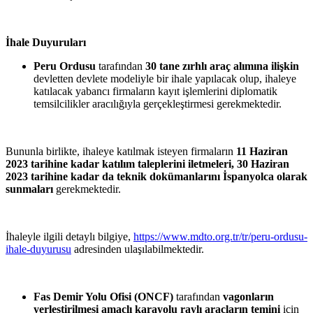
İhale Duyuruları
Peru Ordusu
tarafından
30 tane zırhlı
araç
alımına ilişkin
devletten devlete modeliyle bir ihale
yapılacak olup,
ihaleye
katılacak yabancı firmaların kayıt işlemlerini
diplomatik
temsilcilikler
aracılığıyla gerçekleştirmesi gerekmektedir.
Bununla birlikte,
ihaleye
katılmak
isteyen
firmaların
11 Haziran
2023 tarihine kadar katılım taleplerini iletmeleri, 30 Haziran
2023 tarihine kadar da teknik dokümanlarını İspanyolca olarak
sunmaları
gerekmektedir.
İhaleyle ilgili detaylı bilgiye,
https://www.mdto.org.tr/tr/peru-ordusu-
ihale-duyurusu
adresinden ulaşılabilmektedir.
Fas Demir Yolu Ofisi (ONCF)
tarafından
vagonların
yerleştirilmesi amaçlı
karayolu
raylı araçların
temini
için