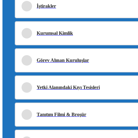
İştirakler
Kurumsal Kimlik
Görev Alınan Kuruluşlar
Yetki Alanındaki Kıyı Tesisleri
Tanıtım Filmi & Broşür