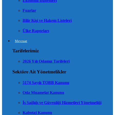
Ekonomi Bültenleri
Fuarlar
Bilir Kişi ve Hakem Listeleri
Ülke Raporları
Mevzuat
Tarifelerimiz
2026 Yılı Odamız Tarifeleri
Sektöre Ait Yönetmelikler
5174 Sayılı TOBB Kanunu
Oda Muamelat Kanunu
İş Sağlığı ve Güvenliği Hizmetleri Yönetmeliği
Kabotaj Kanunu