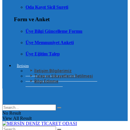
Oda Kayıt Sicil Sureti
Form ve Anket
Üye Bilgi Güncelleme Formu
Üye Memnuniyet Anketi
Üye Eğitim Talep
İletişim
İletişim Bilgilerimiz
Talep ve Şikayetlerin İletilmesi
Bilgi Edinme
No Result
View All Result