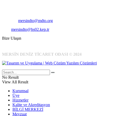
Telefon:
+90 324 327 7000
Cep
: +90 531 796 6989
E-Posta:
mersindto@mdto.org
Kep:
mersindto@hs02.kep.tr
Bize Ulaşın
MERSİN DENİZ TİCARET ODASI © 2024
No Result
View All Result
Kurumsal
Üye
Hizmetler
Kalite ve Akreditasyon
BİLGİ MERKEZİ
Mevzuat