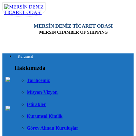
MERSİN DENİZ TİCARET ODASI
MERSİN CHAMBER OF SHIPPING
Kurumsal
Hakkımızda
Tarihçemiz
Misyon-Vizyon
İştirakler
Kurumsal Kimlik
Görev Alınan Kuruluşlar