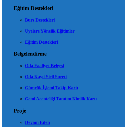
Eğitim Destekleri
Burs Destekleri
Üyelere Yönelik Eğitimler
Eğitim Destekleri
Belgelendirme
Oda Faaliyet Belgesi
Oda Kayıt Sicil Sureti
Gümrük İşlemi Takip Kartı
Gemi Acenteliği Tanıtım Kimlik Kartı
Proje
Devam Eden