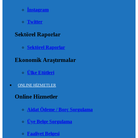
İnstagram
Twitter
Sektörel Raporlar
Sektörel Raporlar
Ekonomik Araştırmalar
Ülke Etütleri
ONLINE HİZMETLER
Online Hizmetler
Aidat Ödeme / Borç Sorgulama
Üye Belge Sorgulama
Faaliyet Belgesi