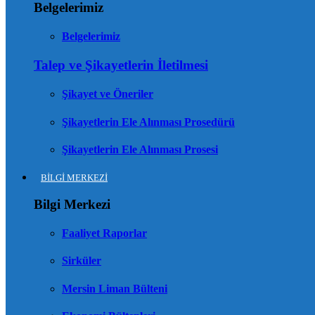
Belgelerimiz
Belgelerimiz
Talep ve Şikayetlerin İletilmesi
Şikayet ve Öneriler
Şikayetlerin Ele Alınması Prosedürü
Şikayetlerin Ele Alınması Prosesi
BİLGİ MERKEZİ
Bilgi Merkezi
Faaliyet Raporlar
Sirküler
Mersin Liman Bülteni