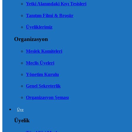
Yetki Alanındaki Kıyı Tesisleri
Tanıtım Filmi & Broşür
Üyeliklerimiz
Organizasyon
Meslek Komiteleri
Meclis Üyeleri
Yönetim Kurulu
Genel Sekreterlik
Organizasyon Şeması
Üye
Üyelik