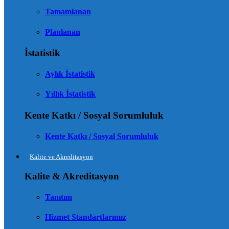
Tamamlanan
Planlanan
İstatistik
Aylık İstatistik
Yıllık İstatistik
Kente Katkı / Sosyal Sorumluluk
Kente Katkı / Sosyal Sorumluluk
Kalite ve Akreditasyon
Kalite & Akreditasyon
Tanıtım
Hizmet Standartlarımız