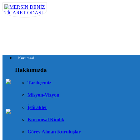
Kurumsal
Hakkımızda
Tarihçemiz
Misyon-Vizyon
İştirakler
Kurumsal Kimlik
Görev Alınan Kuruluşlar