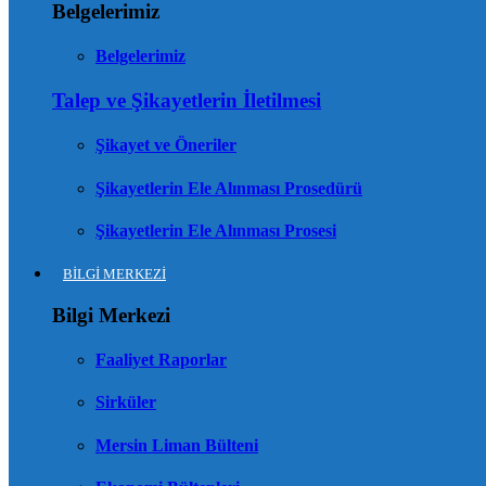
Belgelerimiz
Belgelerimiz
Talep ve Şikayetlerin İletilmesi
Şikayet ve Öneriler
Şikayetlerin Ele Alınması Prosedürü
Şikayetlerin Ele Alınması Prosesi
BİLGİ MERKEZİ
Bilgi Merkezi
Faaliyet Raporlar
Sirküler
Mersin Liman Bülteni