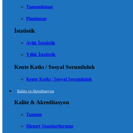
Tamamlanan
Planlanan
İstatistik
Aylık İstatistik
Yıllık İstatistik
Kente Katkı / Sosyal Sorumluluk
Kente Katkı / Sosyal Sorumluluk
Kalite ve Akreditasyon
Kalite & Akreditasyon
Tanıtım
Hizmet Standartlarımız