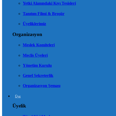
Yetki Alanındaki Kıyı Tesisleri
Tanıtım Filmi & Broşür
Üyeliklerimiz
Organizasyon
Meslek Komiteleri
Meclis Üyeleri
Yönetim Kurulu
Genel Sekreterlik
Organizasyon Şeması
Üye
Üyelik