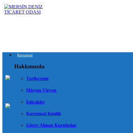
Kurumsal
Hakkımızda
Tarihçemiz
Misyon-Vizyon
İştirakler
Kurumsal Kimlik
Görev Alınan Kuruluşlar