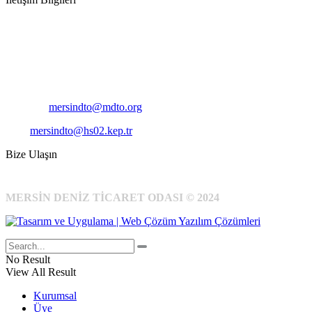
Adres:
Mersin Deniz Ticaret Odası
Pirireis, İsmet İnönü Blv. No:45, 33110 Yenişehir/Mersin
Telefon:
+90 324 327 7000
Cep
: +90 531 796 6989
E-Posta:
mersindto@mdto.org
Kep:
mersindto@hs02.kep.tr
Bize Ulaşın
MERSİN DENİZ TİCARET ODASI © 2024
No Result
View All Result
Kurumsal
Üye