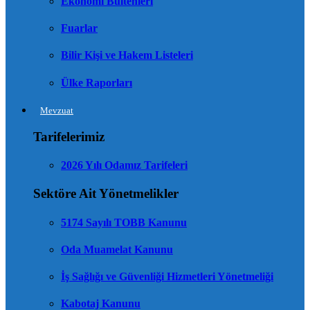
Ekonomi Bültenleri
Fuarlar
Bilir Kişi ve Hakem Listeleri
Ülke Raporları
Mevzuat
Tarifelerimiz
2026 Yılı Odamız Tarifeleri
Sektöre Ait Yönetmelikler
5174 Sayılı TOBB Kanunu
Oda Muamelat Kanunu
İş Sağlığı ve Güvenliği Hizmetleri Yönetmeliği
Kabotaj Kanunu