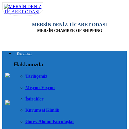
MERSİN DENİZ TİCARET ODASI
MERSİN CHAMBER OF SHIPPING
Kurumsal
Hakkımızda
Tarihçemiz
Misyon-Vizyon
İştirakler
Kurumsal Kimlik
Görev Alınan Kuruluşlar