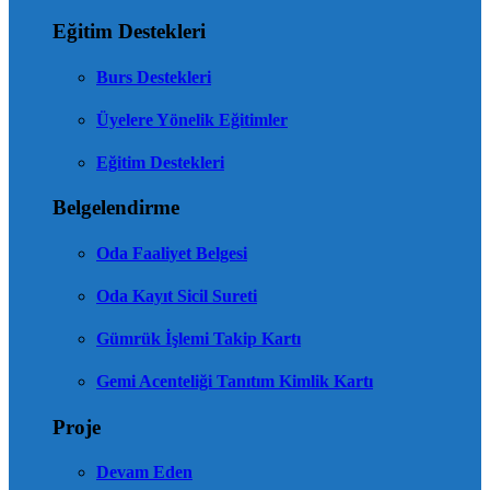
Eğitim Destekleri
Burs Destekleri
Üyelere Yönelik Eğitimler
Eğitim Destekleri
Belgelendirme
Oda Faaliyet Belgesi
Oda Kayıt Sicil Sureti
Gümrük İşlemi Takip Kartı
Gemi Acenteliği Tanıtım Kimlik Kartı
Proje
Devam Eden