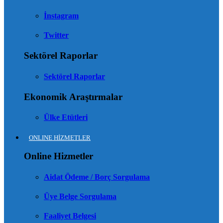
İnstagram
Twitter
Sektörel Raporlar
Sektörel Raporlar
Ekonomik Araştırmalar
Ülke Etütleri
ONLINE HİZMETLER
Online Hizmetler
Aidat Ödeme / Borç Sorgulama
Üye Belge Sorgulama
Faaliyet Belgesi