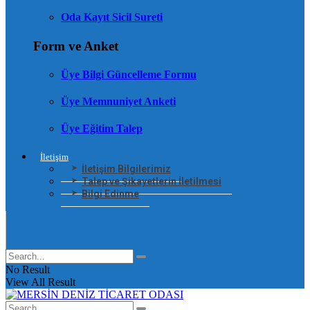
Oda Kayıt Sicil Sureti
Form ve Anket
Üye Bilgi Güncelleme Formu
Üye Memnuniyet Anketi
Üye Eğitim Talep
İletişim
İletişim Bilgilerimiz
Talep ve Şikayetlerin İletilmesi
Bilgi Edinme
No Result
View All Result