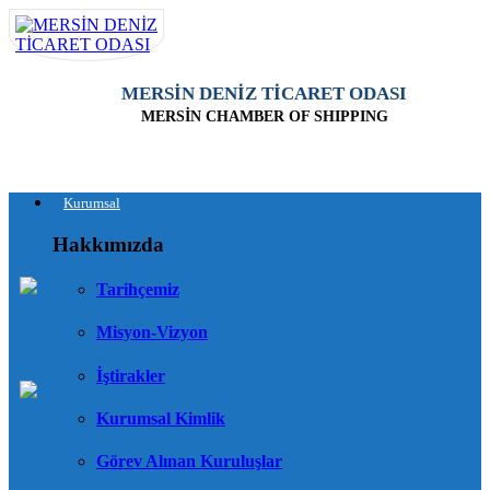
MERSİN DENİZ TİCARET ODASI
MERSİN CHAMBER OF SHIPPING
Kurumsal
Hakkımızda
Tarihçemiz
Misyon-Vizyon
İştirakler
Kurumsal Kimlik
Görev Alınan Kuruluşlar