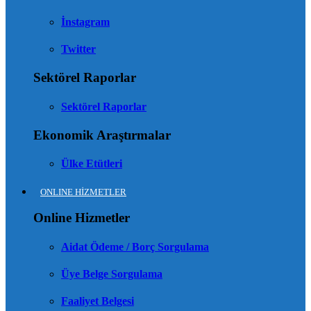
İnstagram
Twitter
Sektörel Raporlar
Sektörel Raporlar
Ekonomik Araştırmalar
Ülke Etütleri
ONLINE HİZMETLER
Online Hizmetler
Aidat Ödeme / Borç Sorgulama
Üye Belge Sorgulama
Faaliyet Belgesi