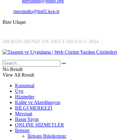
E-Posta:
mersindto@mdto.org
Kep:
mersindto@hs02.kep.tr
Bize Ulaşın
MERSİN DENİZ TİCARET ODASI © 2024
No Result
View All Result
Kurumsal
Üye
Hizmetler
Kalite ve Akreditasyon
BİLGİ MERKEZİ
Mevzuat
Basın Yayın
ONLINE HİZMETLER
İletişim
İletişim Bilgilerimiz