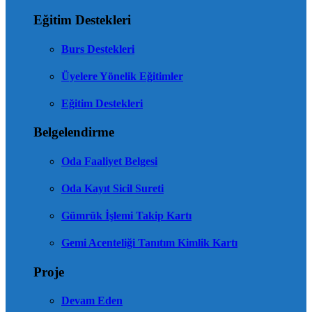
Eğitim Destekleri
Burs Destekleri
Üyelere Yönelik Eğitimler
Eğitim Destekleri
Belgelendirme
Oda Faaliyet Belgesi
Oda Kayıt Sicil Sureti
Gümrük İşlemi Takip Kartı
Gemi Acenteliği Tanıtım Kimlik Kartı
Proje
Devam Eden