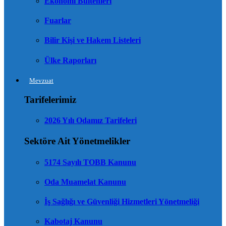
Ekonomi Bültenleri
Fuarlar
Bilir Kişi ve Hakem Listeleri
Ülke Raporları
Mevzuat
Tarifelerimiz
2026 Yılı Odamız Tarifeleri
Sektöre Ait Yönetmelikler
5174 Sayılı TOBB Kanunu
Oda Muamelat Kanunu
İş Sağlığı ve Güvenliği Hizmetleri Yönetmeliği
Kabotaj Kanunu