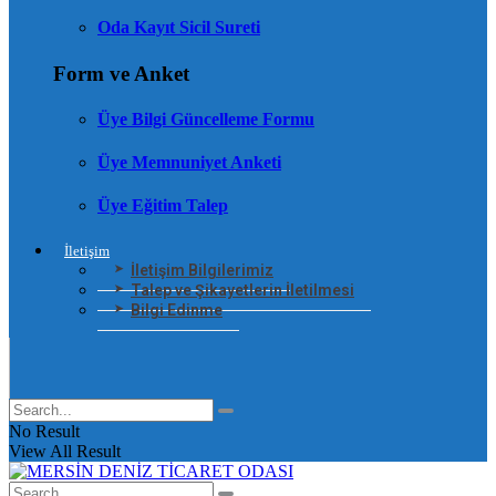
Oda Kayıt Sicil Sureti
Form ve Anket
Üye Bilgi Güncelleme Formu
Üye Memnuniyet Anketi
Üye Eğitim Talep
İletişim
İletişim Bilgilerimiz
Talep ve Şikayetlerin İletilmesi
Bilgi Edinme
No Result
View All Result