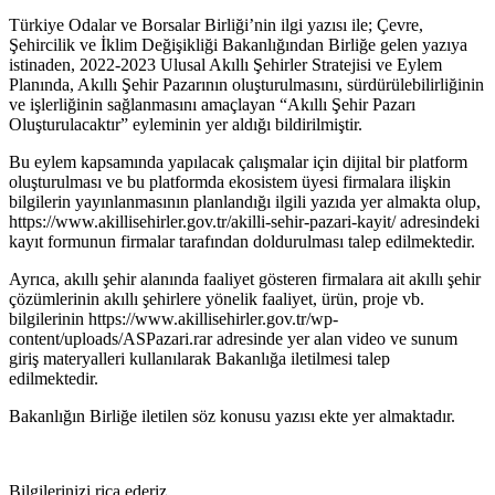
Türkiye Odalar ve Borsalar Birliği’nin ilgi yazısı ile; Çevre,
Şehircilik ve İklim Değişikliği Bakanlığından Birliğe gelen yazıya
istinaden, 2022-2023 Ulusal Akıllı Şehirler Stratejisi ve Eylem
Planında, Akıllı Şehir Pazarının oluşturulmasını, sürdürülebilirliğinin
ve işlerliğinin sağlanmasını amaçlayan “Akıllı Şehir Pazarı
Oluşturulacaktır” eyleminin yer aldığı bildirilmiştir.
Bu eylem kapsamında yapılacak çalışmalar için dijital bir platform
oluşturulması ve bu platformda ekosistem üyesi firmalara ilişkin
bilgilerin yayınlanmasının planlandığı ilgili yazıda yer almakta olup,
https://www.akillisehirler.gov.tr/akilli-sehir-pazari-kayit/ adresindeki
kayıt formunun firmalar tarafından doldurulması talep edilmektedir.
Ayrıca, akıllı şehir alanında faaliyet gösteren firmalara ait akıllı şehir
çözümlerinin akıllı şehirlere yönelik faaliyet, ürün, proje vb.
bilgilerinin https://www.akillisehirler.gov.tr/wp-
content/uploads/ASPazari.rar adresinde yer alan video ve sunum
giriş materyalleri kullanılarak Bakanlığa iletilmesi talep
edilmektedir.
Bakanlığın Birliğe iletilen söz konusu yazısı ekte yer almaktadır.
Bilgilerinizi rica ederiz.