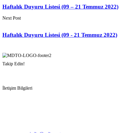
Haftalık Duyuru Listesi (09 – 21 Temmuz 2022)
Next Post
Haftalık Duyuru Listesi (09 - 21 Temmuz 2022)
Takip Edin!
İletişim Bilgileri
Adres:
Mersin Deniz Ticaret Odası
Pirireis, İsmet İnönü Blv. No:45, 33110 Yenişehir/Mersin
Telefon:
+90 324 327 7000
Cep
: +90 531 796 6989