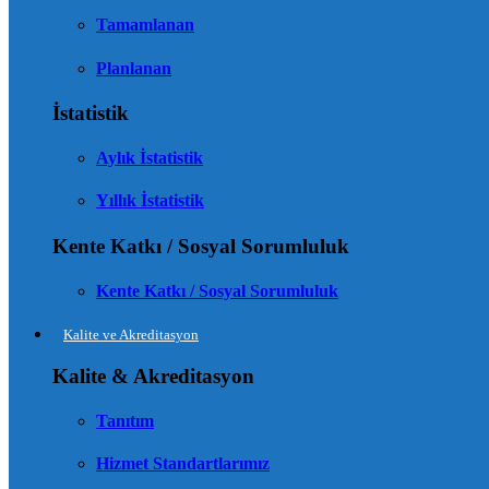
Tamamlanan
Planlanan
İstatistik
Aylık İstatistik
Yıllık İstatistik
Kente Katkı / Sosyal Sorumluluk
Kente Katkı / Sosyal Sorumluluk
Kalite ve Akreditasyon
Kalite & Akreditasyon
Tanıtım
Hizmet Standartlarımız