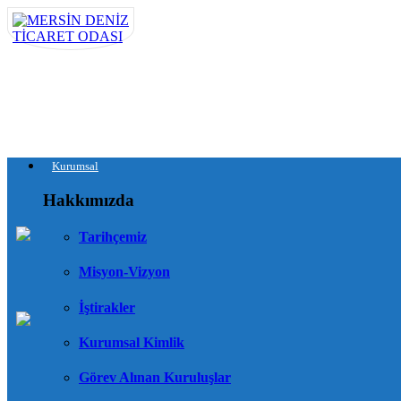
Kurumsal
Hakkımızda
Tarihçemiz
Misyon-Vizyon
İştirakler
Kurumsal Kimlik
Görev Alınan Kuruluşlar