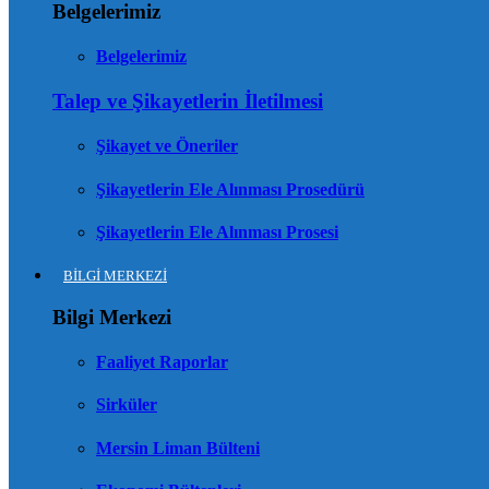
Belgelerimiz
Belgelerimiz
Talep ve Şikayetlerin İletilmesi
Şikayet ve Öneriler
Şikayetlerin Ele Alınması Prosedürü
Şikayetlerin Ele Alınması Prosesi
BİLGİ MERKEZİ
Bilgi Merkezi
Faaliyet Raporlar
Sirküler
Mersin Liman Bülteni