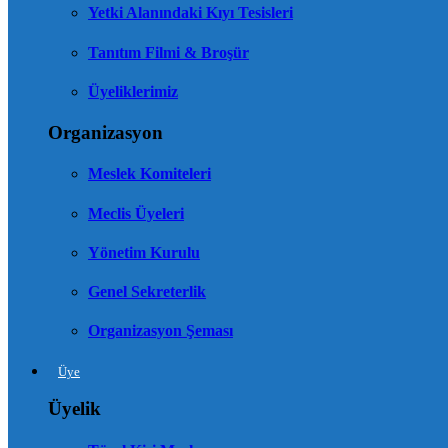
Yetki Alanındaki Kıyı Tesisleri
Tanıtım Filmi & Broşür
Üyeliklerimiz
Organizasyon
Meslek Komiteleri
Meclis Üyeleri
Yönetim Kurulu
Genel Sekreterlik
Organizasyon Şeması
Üye
Üyelik