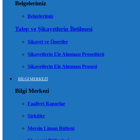
Belgelerimiz
Belgelerimiz
Talep ve Şikayetlerin İletilmesi
Şikayet ve Öneriler
Şikayetlerin Ele Alınması Prosedürü
Şikayetlerin Ele Alınması Prosesi
BİLGİ MERKEZİ
Bilgi Merkezi
Faaliyet Raporlar
Sirküler
Mersin Liman Bülteni