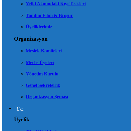
Yetki Alanındaki Kıyı Tesisleri
Tanıtım Filmi & Broşür
Üyeliklerimiz
Organizasyon
Meslek Komiteleri
Meclis Üyeleri
Yönetim Kurulu
Genel Sekreterlik
Organizasyon Şeması
Üye
Üyelik