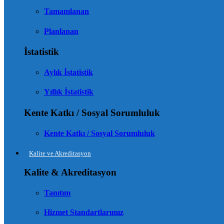
Tamamlanan
Planlanan
İstatistik
Aylık İstatistik
Yıllık İstatistik
Kente Katkı / Sosyal Sorumluluk
Kente Katkı / Sosyal Sorumluluk
Kalite ve Akreditasyon
Kalite & Akreditasyon
Tanıtım
Hizmet Standartlarımız