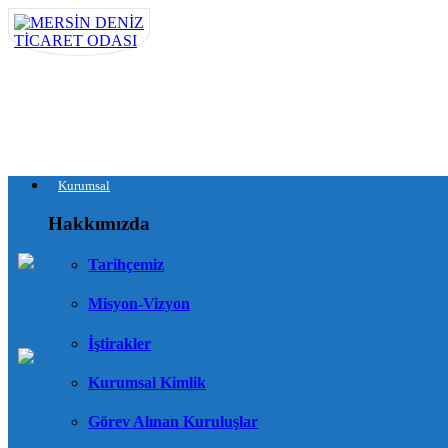
Kurumsal
Hakkımızda
Tarihçemiz
Misyon-Vizyon
İştirakler
Kurumsal Kimlik
Görev Alınan Kuruluşlar