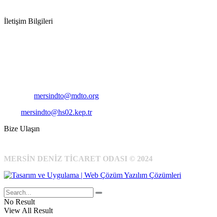
İletişim Bilgileri
Adres:
Mersin Deniz Ticaret Odası
Pirireis, İsmet İnönü Blv. No:45, 33110 Yenişehir/Mersin
Telefon:
+90 324 327 7000
Cep
: +90 531 796 6989
E-Posta:
mersindto@mdto.org
Kep:
mersindto@hs02.kep.tr
Bize Ulaşın
MERSİN DENİZ TİCARET ODASI © 2024
No Result
View All Result