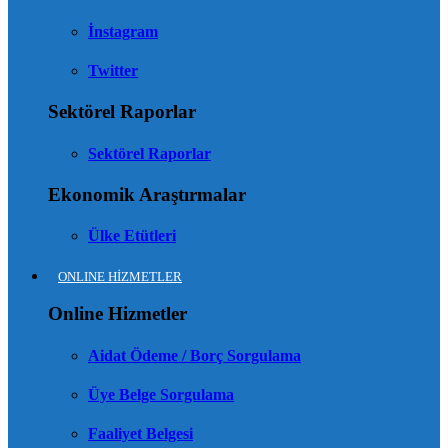
İnstagram
Twitter
Sektörel Raporlar
Sektörel Raporlar
Ekonomik Araştırmalar
Ülke Etütleri
ONLINE HİZMETLER
Online Hizmetler
Aidat Ödeme / Borç Sorgulama
Üye Belge Sorgulama
Faaliyet Belgesi