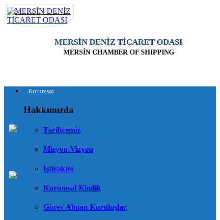
MERSİN DENİZ TİCARET ODASI
MERSİN CHAMBER OF SHIPPING
Kurumsal
Hakkımızda
Tarihçemiz
Misyon-Vizyon
İştirakler
Kurumsal Kimlik
Görev Alınan Kuruluşlar