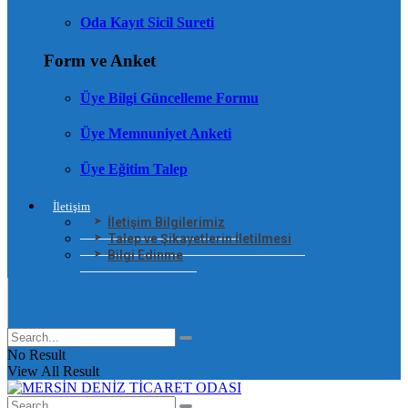
Oda Kayıt Sicil Sureti
Form ve Anket
Üye Bilgi Güncelleme Formu
Üye Memnuniyet Anketi
Üye Eğitim Talep
İletişim
İletişim Bilgilerimiz
Talep ve Şikayetlerin İletilmesi
Bilgi Edinme
No Result
View All Result