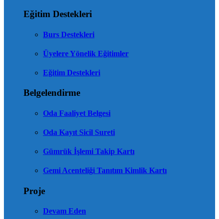
Eğitim Destekleri
Burs Destekleri
Üyelere Yönelik Eğitimler
Eğitim Destekleri
Belgelendirme
Oda Faaliyet Belgesi
Oda Kayıt Sicil Sureti
Gümrük İşlemi Takip Kartı
Gemi Acenteliği Tanıtım Kimlik Kartı
Proje
Devam Eden