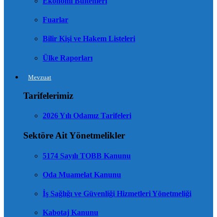
Ekonomi Bültenleri
Fuarlar
Bilir Kişi ve Hakem Listeleri
Ülke Raporları
Mevzuat
Tarifelerimiz
2026 Yılı Odamız Tarifeleri
Sektöre Ait Yönetmelikler
5174 Sayılı TOBB Kanunu
Oda Muamelat Kanunu
İş Sağlığı ve Güvenliği Hizmetleri Yönetmeliği
Kabotaj Kanunu