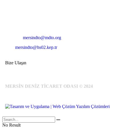
Adres:
Mersin Deniz Ticaret Odası
Pirireis, İsmet İnönü Blv. No:45, 33110 Yenişehir/Mersin
Telefon:
+90 324 327 7000
Cep
: +90 531 796 6989
E-Posta:
mersindto@mdto.org
Kep:
mersindto@hs02.kep.tr
Bize Ulaşın
MERSİN DENİZ TİCARET ODASI © 2024
No Result