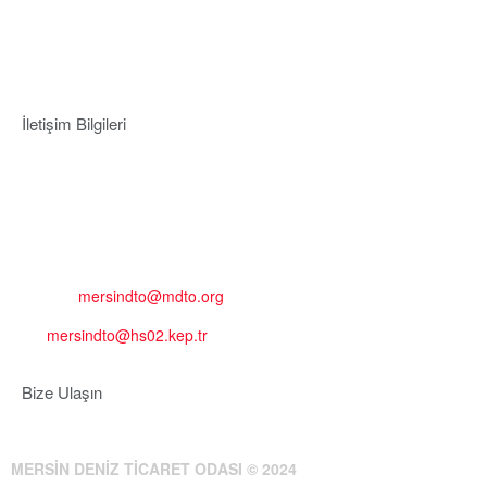
İletişim Bilgileri
Adres:
Mersin Deniz Ticaret Odası
Pirireis, İsmet İnönü Blv. No:45, 33110 Yenişehir/Mersin
Telefon:
+90 324 327 7000
Cep
: +90 531 796 6989
E-Posta:
mersindto@mdto.org
Kep:
mersindto@hs02.kep.tr
Bize Ulaşın
MERSİN DENİZ TİCARET ODASI © 2024