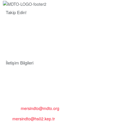
Takip Edin!
İletişim Bilgileri
Adres:
Mersin Deniz Ticaret Odası
Pirireis, İsmet İnönü Blv. No:45, 33110 Yenişehir/Mersin
Telefon:
+90 324 327 7000
Cep
: +90 531 796 6989
E-Posta:
mersindto@mdto.org
Kep:
mersindto@hs02.kep.tr