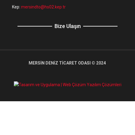
Kep:
mersindto@hs02.kep.tr
Bize Ulaşın
MERSİN DENİZ TİCARET ODASI © 2024