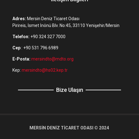
Adres:
Mersin Deniz Ticaret Odası
Pirireis, İsmet İnönü Blv. No:45, 33110 Yenişehir/Mersin
Telefon:
+90 324 327 7000
Cep
: +90 531 796 6989
E-Posta:
mersindto@mdto.org
Kep:
mersindto@hs02.kep.tr
Bize Ulaşın
MERSİN DENİZ TİCARET ODASI © 2024