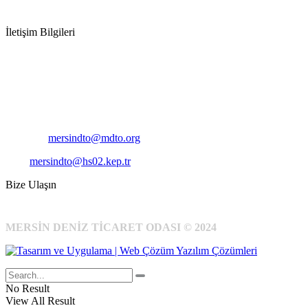
İletişim Bilgileri
Adres:
Mersin Deniz Ticaret Odası
Pirireis, İsmet İnönü Blv. No:45, 33110 Yenişehir/Mersin
Telefon:
+90 324 327 7000
Cep
: +90 531 796 6989
E-Posta:
mersindto@mdto.org
Kep:
mersindto@hs02.kep.tr
Bize Ulaşın
MERSİN DENİZ TİCARET ODASI © 2024
No Result
View All Result