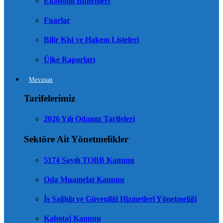
Ekonomi Bültenleri
Fuarlar
Bilir Kişi ve Hakem Listeleri
Ülke Raporları
Mevzuat
Tarifelerimiz
2026 Yılı Odamız Tarifeleri
Sektöre Ait Yönetmelikler
5174 Sayılı TOBB Kanunu
Oda Muamelat Kanunu
İş Sağlığı ve Güvenliği Hizmetleri Yönetmeliği
Kabotaj Kanunu