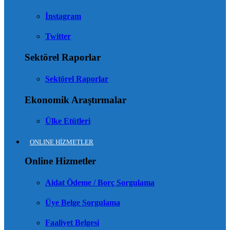
İnstagram
Twitter
Sektörel Raporlar
Sektörel Raporlar
Ekonomik Araştırmalar
Ülke Etütleri
ONLINE HİZMETLER
Online Hizmetler
Aidat Ödeme / Borç Sorgulama
Üye Belge Sorgulama
Faaliyet Belgesi