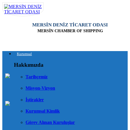
MERSİN DENİZ TİCARET ODASI
MERSİN CHAMBER OF SHIPPING
Kurumsal
Hakkımızda
Tarihçemiz
Misyon-Vizyon
İştirakler
Kurumsal Kimlik
Görev Alınan Kuruluşlar