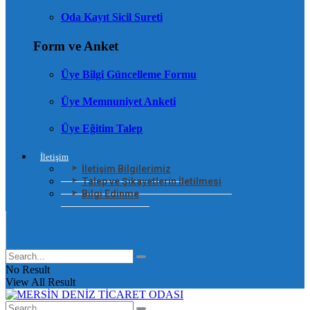
Oda Kayıt Sicil Sureti
Form ve Anket
Üye Bilgi Güncelleme Formu
Üye Memnuniyet Anketi
Üye Eğitim Talep
İletişim
İletişim Bilgilerimiz
Talep ve Şikayetlerin İletilmesi
Bilgi Edinme
No Result
View All Result