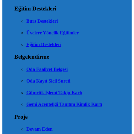
Eğitim Destekleri
Burs Destekleri
Üyelere Yönelik Eğitimler
Eğitim Destekleri
Belgelendirme
Oda Faaliyet Belgesi
Oda Kayıt Sicil Sureti
Gümrük İşlemi Takip Kartı
Gemi Acenteliği Tanıtım Kimlik Kartı
Proje
Devam Eden