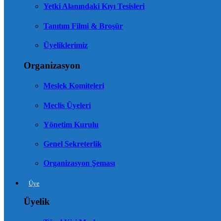
Yetki Alanındaki Kıyı Tesisleri
Tanıtım Filmi & Broşür
Üyeliklerimiz
Organizasyon
Meslek Komiteleri
Meclis Üyeleri
Yönetim Kurulu
Genel Sekreterlik
Organizasyon Şeması
Üye
Üyelik