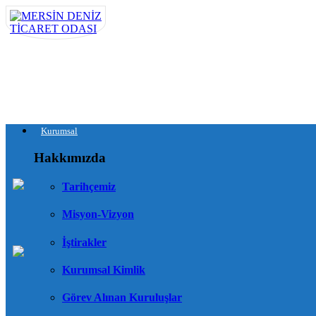
Kurumsal
Hakkımızda
Tarihçemiz
Misyon-Vizyon
İştirakler
Kurumsal Kimlik
Görev Alınan Kuruluşlar