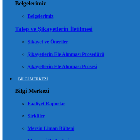
Belgelerimiz
Belgelerimiz
Talep ve Şikayetlerin İletilmesi
Şikayet ve Öneriler
Şikayetlerin Ele Alınması Prosedürü
Şikayetlerin Ele Alınması Prosesi
BİLGİ MERKEZİ
Bilgi Merkezi
Faaliyet Raporlar
Sirküler
Mersin Liman Bülteni