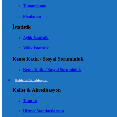
Tamamlanan
Planlanan
İstatistik
Aylık İstatistik
Yıllık İstatistik
Kente Katkı / Sosyal Sorumluluk
Kente Katkı / Sosyal Sorumluluk
Kalite ve Akreditasyon
Kalite & Akreditasyon
Tanıtım
Hizmet Standartlarımız