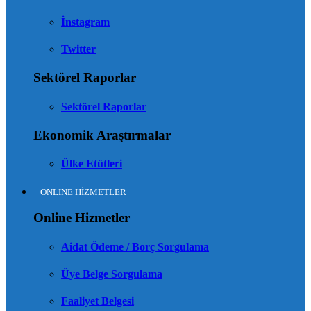
İnstagram
Twitter
Sektörel Raporlar
Sektörel Raporlar
Ekonomik Araştırmalar
Ülke Etütleri
ONLINE HİZMETLER
Online Hizmetler
Aidat Ödeme / Borç Sorgulama
Üye Belge Sorgulama
Faaliyet Belgesi