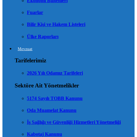
Ekonomi Bültenleri
Fuarlar
Bilir Kişi ve Hakem Listeleri
Ülke Raporları
Mevzuat
Tarifelerimiz
2026 Yılı Odamız Tarifeleri
Sektöre Ait Yönetmelikler
5174 Sayılı TOBB Kanunu
Oda Muamelat Kanunu
İş Sağlığı ve Güvenliği Hizmetleri Yönetmeliği
Kabotaj Kanunu