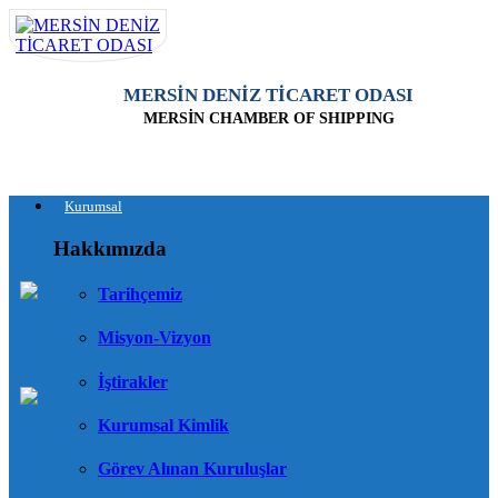
MERSİN DENİZ TİCARET ODASI
MERSİN CHAMBER OF SHIPPING
Kurumsal
Hakkımızda
Tarihçemiz
Misyon-Vizyon
İştirakler
Kurumsal Kimlik
Görev Alınan Kuruluşlar