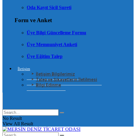
Oda Kayıt Sicil Sureti
Form ve Anket
Üye Bilgi Güncelleme Formu
Üye Memnuniyet Anketi
Üye Eğitim Talep
İletişim
İletişim Bilgilerimiz
Talep ve Şikayetlerin İletilmesi
Bilgi Edinme
No Result
View All Result