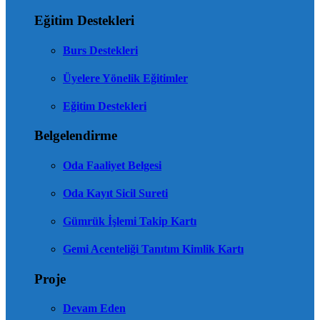
Eğitim Destekleri
Burs Destekleri
Üyelere Yönelik Eğitimler
Eğitim Destekleri
Belgelendirme
Oda Faaliyet Belgesi
Oda Kayıt Sicil Sureti
Gümrük İşlemi Takip Kartı
Gemi Acenteliği Tanıtım Kimlik Kartı
Proje
Devam Eden