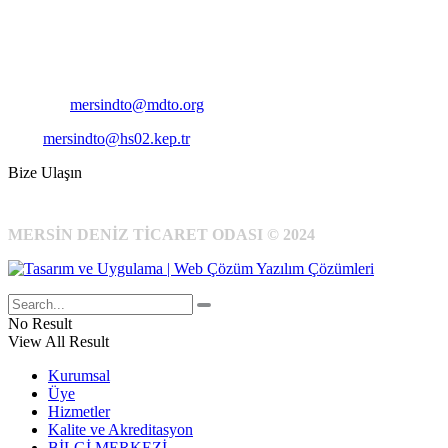
Pirireis, İsmet İnönü Blv. No:45, 33110 Yenişehir/Mersin
Telefon:
+90 324 327 7000
Cep
: +90 531 796 6989
E-Posta:
mersindto@mdto.org
Kep:
mersindto@hs02.kep.tr
Bize Ulaşın
MERSİN DENİZ TİCARET ODASI © 2024
No Result
View All Result
Kurumsal
Üye
Hizmetler
Kalite ve Akreditasyon
BİLGİ MERKEZİ