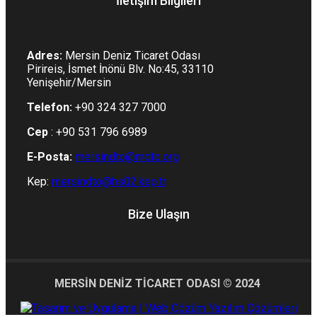
İletişim Bilgileri
Adres:
Mersin Deniz Ticaret Odası
Pirireis, İsmet İnönü Blv. No:45, 33110
Yenişehir/Mersin
Telefon:
+90 324 327 7000
Cep
: +90 531 796 6989
E-Posta:
mersindto@mdto.org
Kep:
mersindto@hs02.kep.tr
Bize Ulaşın
MERSİN DENİZ TİCARET ODASI © 2024