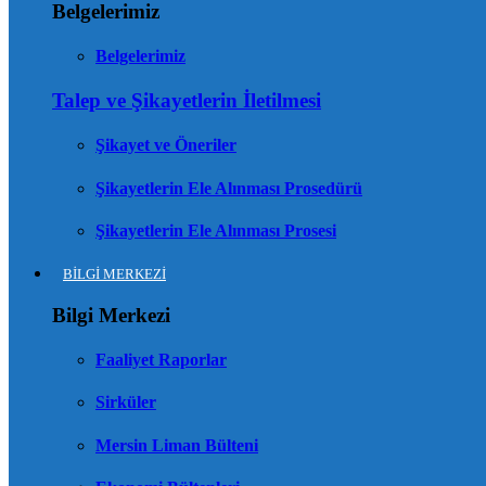
Belgelerimiz
Belgelerimiz
Talep ve Şikayetlerin İletilmesi
Şikayet ve Öneriler
Şikayetlerin Ele Alınması Prosedürü
Şikayetlerin Ele Alınması Prosesi
BİLGİ MERKEZİ
Bilgi Merkezi
Faaliyet Raporlar
Sirküler
Mersin Liman Bülteni