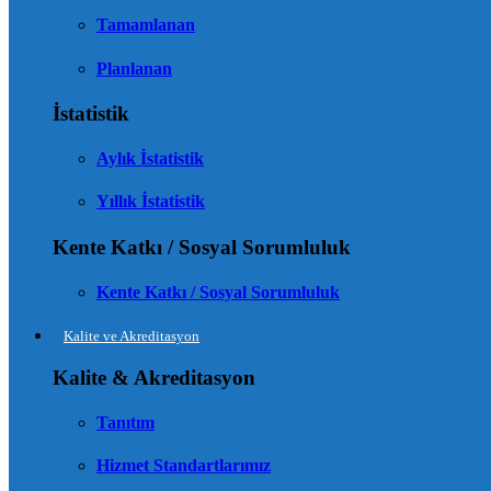
Tamamlanan
Planlanan
İstatistik
Aylık İstatistik
Yıllık İstatistik
Kente Katkı / Sosyal Sorumluluk
Kente Katkı / Sosyal Sorumluluk
Kalite ve Akreditasyon
Kalite & Akreditasyon
Tanıtım
Hizmet Standartlarımız