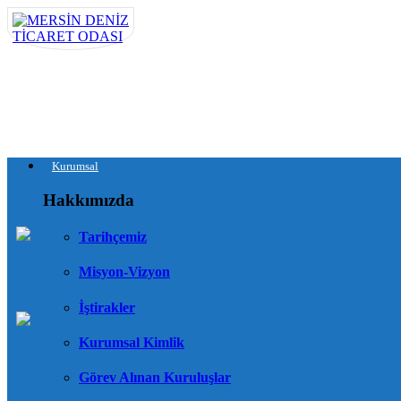
Kurumsal
Hakkımızda
Tarihçemiz
Misyon-Vizyon
İştirakler
Kurumsal Kimlik
Görev Alınan Kuruluşlar