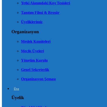
Yetki Alanındaki Kıyı Tesisleri
Tanıtım Filmi & Broşür
Üyeliklerimiz
Organizasyon
Meslek Komiteleri
Meclis Üyeleri
Yönetim Kurulu
Genel Sekreterlik
Organizasyon Şeması
Üye
Üyelik