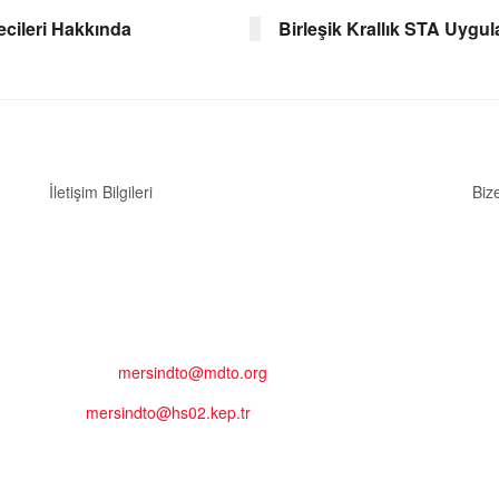
mecileri Hakkında
Birleşik Krallık STA Uygu
İletişim Bilgileri
Biz
Adres:
Mersin Deniz Ticaret Odası
Pirireis, İsmet İnönü Blv. No:45, 33110 Yenişehir/Mersin
Telefon:
+90 324 327 7000
Cep
: +90 531 796 6989
E-Posta:
mersindto@mdto.org
Kep:
mersindto@hs02.kep.tr