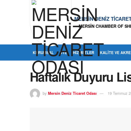
MERSİN DENİZ TİCARE
MERSİN CHAMBER OF SH
KURUMSAL
ÜYE
HIZMETLER
KALITE VE AKR
Haftalık Duyuru Li
by
Mersin Deniz Ticaret Odası
19 Temmuz 2