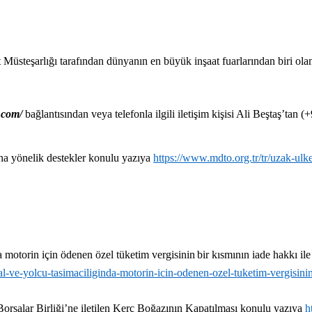
 Müsteşarlığı tarafından dünyanın en büyük inşaat fuarlarından biri olan
.com/
bağlantısından veya telefonla ilgili iletişim kişisi Ali Beştaş’tan (
ına yönelik destekler konulu yazıya
https://www.mdto.org.tr/tr/uzak-ulke
da motorin için ödenen özel tüketim vergisinin
bir kısmının iade hakkı ile 
mal-ve-yolcu-tasimaciliginda-motorin-icin-odenen-ozel-tuketim-vergisinin
Borsalar Birliği’ne iletilen Kerç Boğazının Kapatılması konulu yazıya
h