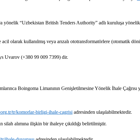
a yönelik “Uzbekistan British Tenders Authority” adlı kuruluşa yönelik 
cil olarak kullanılmış veya arızalı ototransformatörlere (otomatik dönüş
orys Uvarov (+380 99 009 7399) dir.
larınca Boingoma Limanının Genişletilmesine Yönelik İhale Çağrısı yap
g.tr/tr/komorlar-birligi-ihale-cagrisi
adresinden ulaşılabilmektedir.
silah alımına ilişkin bir ihaleye çıkıldığı belirtilmiştir.
/tr/ihale-duyurusu
adresinden ulaşılabilmektedir.