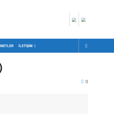
ZMETLER
İLETIŞIM
)
0