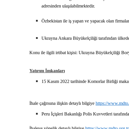
adresinden ulaşılabilmektedir.
Özbekistan ile iş yapan ve yapacak olan firmalar
Ukrayna Ankara Büyükelçiliği tarafından ülkede a
Konu ile ilgili irtibat kişisi: Ukrayna Büyükelçiliği B
Yatırım İmkanları
15 Kasım 2022 tarihinde Komorlar Birliği makam
İhale çağrısına ilişkin detaylı bilgiye
https://www.mdto.or
Peru İçişleri Bakanlığı Polis Kuvvetleri tarafından 
İhaleye yönelik detaylı bilgiye
https://www.mdto.org.tr