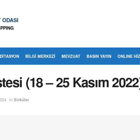
T ODASI
IPPING
EDITASYON
BİLGİ MERKEZİ
MEVZUAT
BASIN YAYIN
ONLINE Hİ
stesi (18 – 25 Kasım 2022
024
in
Sirküler