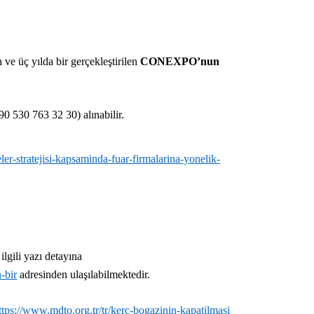
 ve üç yılda bir gerçekleştirilen
CONEXPO’nun
+90 530 763 32 30) alınabilir.
ler-stratejisi-kapsaminda-fuar-firmalarina-yonelik-
ilgili yazı detayına
-bir
adresinden ulaşılabilmektedir.
ttps://www.mdto.org.tr/tr/kerc-bogazinin-kapatilmasi