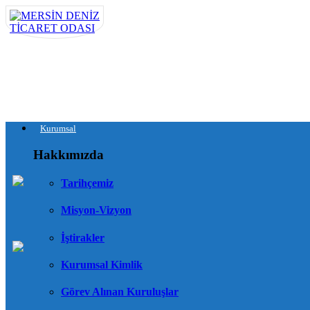
Kurumsal
Hakkımızda
Tarihçemiz
Misyon-Vizyon
İştirakler
Kurumsal Kimlik
Görev Alınan Kuruluşlar