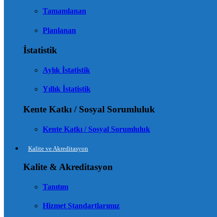
Tamamlanan
Planlanan
İstatistik
Aylık İstatistik
Yıllık İstatistik
Kente Katkı / Sosyal Sorumluluk
Kente Katkı / Sosyal Sorumluluk
Kalite ve Akreditasyon
Kalite & Akreditasyon
Tanıtım
Hizmet Standartlarımız