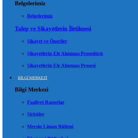
Belgelerimiz
Belgelerimiz
Talep ve Şikayetlerin İletilmesi
Şikayet ve Öneriler
Şikayetlerin Ele Alınması Prosedürü
Şikayetlerin Ele Alınması Prosesi
BİLGİ MERKEZİ
Bilgi Merkezi
Faaliyet Raporlar
Sirküler
Mersin Liman Bülteni