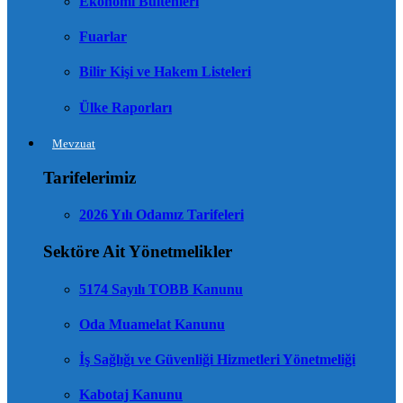
Ekonomi Bültenleri
Fuarlar
Bilir Kişi ve Hakem Listeleri
Ülke Raporları
Mevzuat
Tarifelerimiz
2026 Yılı Odamız Tarifeleri
Sektöre Ait Yönetmelikler
5174 Sayılı TOBB Kanunu
Oda Muamelat Kanunu
İş Sağlığı ve Güvenliği Hizmetleri Yönetmeliği
Kabotaj Kanunu