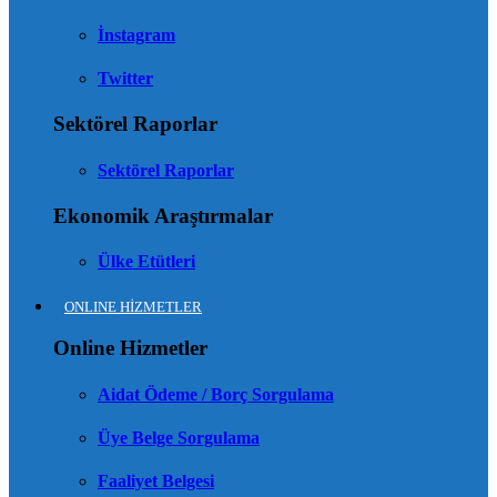
İnstagram
Twitter
Sektörel Raporlar
Sektörel Raporlar
Ekonomik Araştırmalar
Ülke Etütleri
ONLINE HİZMETLER
Online Hizmetler
Aidat Ödeme / Borç Sorgulama
Üye Belge Sorgulama
Faaliyet Belgesi