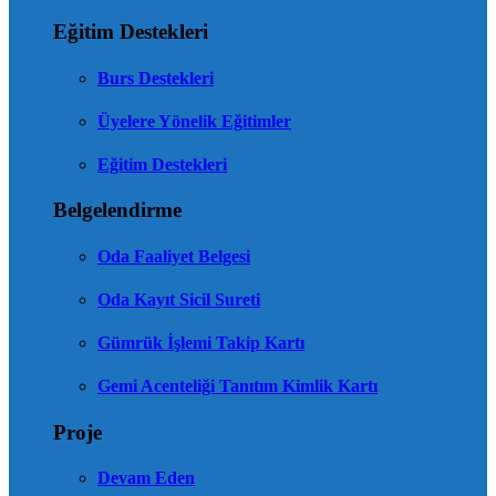
Eğitim Destekleri
Burs Destekleri
Üyelere Yönelik Eğitimler
Eğitim Destekleri
Belgelendirme
Oda Faaliyet Belgesi
Oda Kayıt Sicil Sureti
Gümrük İşlemi Takip Kartı
Gemi Acenteliği Tanıtım Kimlik Kartı
Proje
Devam Eden