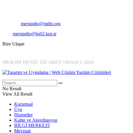
Telefon:
+90 324 327 7000
Cep
: +90 531 796 6989
E-Posta:
mersindto@mdto.org
Kep:
mersindto@hs02.kep.tr
Bize Ulaşın
MERSİN DENİZ TİCARET ODASI © 2024
No Result
View All Result
Kurumsal
Üye
Hizmetler
Kalite ve Akreditasyon
BİLGİ MERKEZİ
Mevzuat