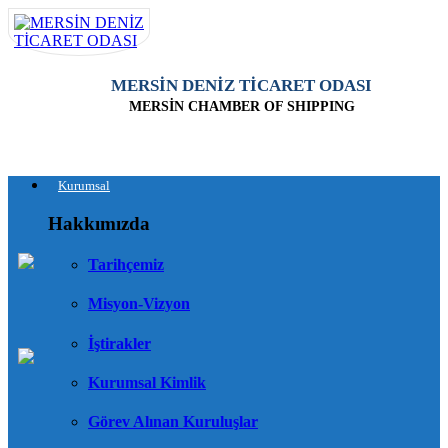
MERSİN DENİZ TİCARET ODASI
MERSİN CHAMBER OF SHIPPING
Kurumsal
Hakkımızda
Tarihçemiz
Misyon-Vizyon
İştirakler
Kurumsal Kimlik
Görev Alınan Kuruluşlar