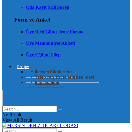
Oda Kayıt Sicil Sureti
Form ve Anket
Üye Bilgi Güncelleme Formu
Üye Memnuniyet Anketi
Üye Eğitim Talep
İletişim
İletişim Bilgilerimiz
Talep ve Şikayetlerin İletilmesi
Bilgi Edinme
No Result
View All Result