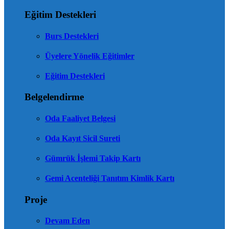
Eğitim Destekleri
Burs Destekleri
Üyelere Yönelik Eğitimler
Eğitim Destekleri
Belgelendirme
Oda Faaliyet Belgesi
Oda Kayıt Sicil Sureti
Gümrük İşlemi Takip Kartı
Gemi Acenteliği Tanıtım Kimlik Kartı
Proje
Devam Eden