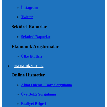
İnstagram
Twitter
Sektörel Raporlar
Sektörel Raporlar
Ekonomik Araştırmalar
Ülke Etütleri
ONLINE HİZMETLER
Online Hizmetler
Aidat Ödeme / Borç Sorgulama
Üye Belge Sorgulama
Faaliyet Belgesi