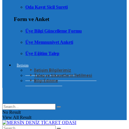
Oda Kayıt Sicil Sureti
Form ve Anket
Üye Bilgi Güncelleme Formu
Üye Memnuniyet Anketi
Üye Eğitim Talep
İletişim
İletişim Bilgilerimiz
Talep ve Şikayetlerin İletilmesi
Bilgi Edinme
No Result
View All Result