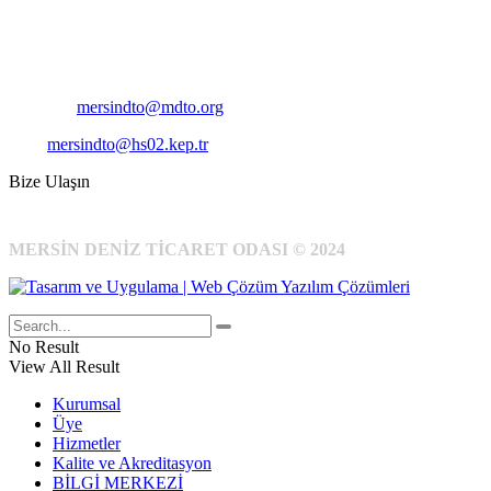
Telefon:
+90 324 327 7000
Cep
: +90 531 796 6989
E-Posta:
mersindto@mdto.org
Kep:
mersindto@hs02.kep.tr
Bize Ulaşın
MERSİN DENİZ TİCARET ODASI © 2024
No Result
View All Result
Kurumsal
Üye
Hizmetler
Kalite ve Akreditasyon
BİLGİ MERKEZİ