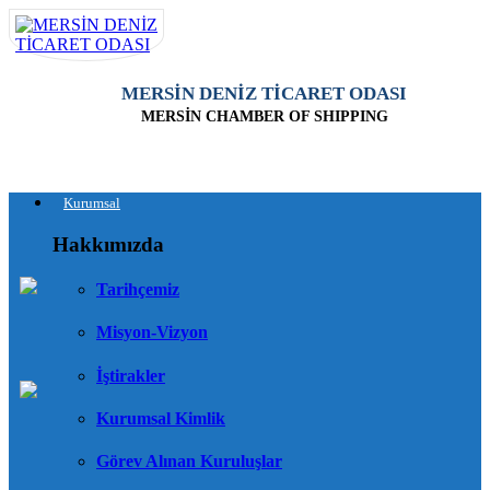
MERSİN DENİZ TİCARET ODASI
MERSİN CHAMBER OF SHIPPING
Kurumsal
Hakkımızda
Tarihçemiz
Misyon-Vizyon
İştirakler
Kurumsal Kimlik
Görev Alınan Kuruluşlar