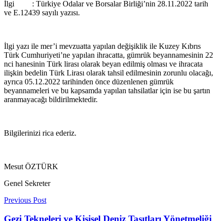
İlgi : Türkiye Odalar ve Borsalar Birliği’nin 28.11.2022 tarih
ve E.12439 sayılı yazısı.
İlgi yazı ile mer’i mevzuatta yapılan değişiklik ile Kuzey Kıbrıs
Türk Cumhuriyeti’ne yapılan ihracatta, gümrük beyannamesinin 22
nci hanesinin Türk lirası olarak beyan edilmiş olması ve ihracata
ilişkin bedelin Türk Lirası olarak tahsil edilmesinin zorunlu olacağı,
ayrıca 05.12.2022 tarihinden önce düzenlenen gümrük
beyannameleri ve bu kapsamda yapılan tahsilatlar için ise bu şartın
aranmayacağı bildirilmektedir.
Bilgilerinizi rica ederiz.
Mesut ÖZTÜRK
Genel Sekreter
Previous Post
Gezi Tekneleri ve Kişisel Deniz Taşıtları Yönetmeliği