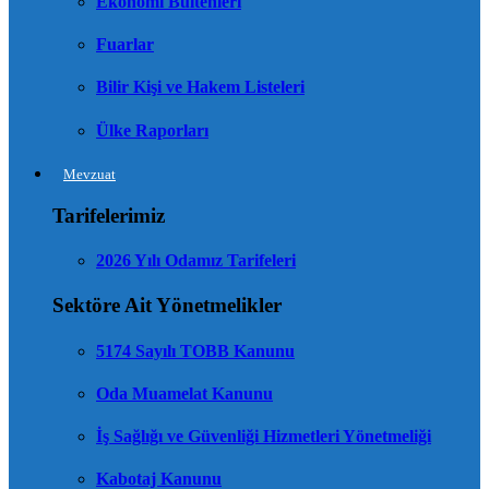
Ekonomi Bültenleri
Fuarlar
Bilir Kişi ve Hakem Listeleri
Ülke Raporları
Mevzuat
Tarifelerimiz
2026 Yılı Odamız Tarifeleri
Sektöre Ait Yönetmelikler
5174 Sayılı TOBB Kanunu
Oda Muamelat Kanunu
İş Sağlığı ve Güvenliği Hizmetleri Yönetmeliği
Kabotaj Kanunu