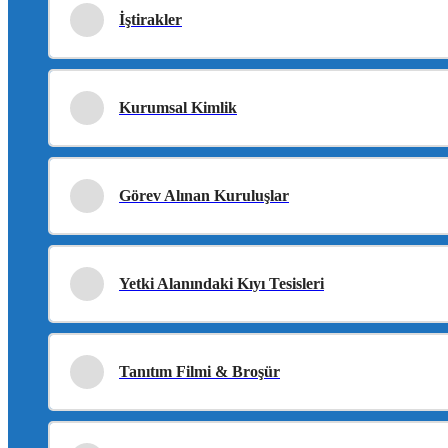
İştirakler
Kurumsal Kimlik
Görev Alınan Kuruluşlar
Yetki Alanındaki Kıyı Tesisleri
Tanıtım Filmi & Broşür