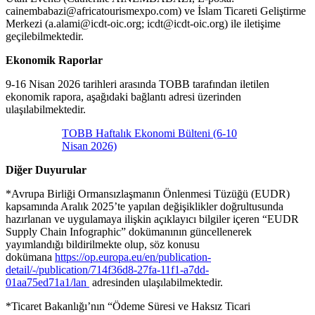
cainembabazi@africatourismexpo.com) ve İslam Ticareti Geliştirme
Merkezi (a.alami@icdt-oic.org; icdt@icdt-oic.org) ile iletişime
geçilebilmektedir.
Ekonomik Raporlar
9-16 Nisan 2026 tarihleri arasında TOBB tarafından iletilen
ekonomik rapora, aşağıdaki bağlantı adresi üzerinden
ulaşılabilmektedir.
TOBB Haftalık Ekonomi Bülteni (6-10
Nisan 2026)
Diğer Duyurular
*Avrupa Birliği Ormansızlaşmanın Önlenmesi Tüzüğü (EUDR)
kapsamında Aralık 2025’te yapılan değişiklikler doğrultusunda
hazırlanan ve uygulamaya ilişkin açıklayıcı bilgiler içeren “EUDR
Supply Chain Infographic” dokümanının güncellenerek
yayımlandığı bildirilmekte olup, söz konusu
dokümana
https://op.europa.eu/en/publication-
detail/-/publication/714f36d8-27fa-11f1-a7dd-
01aa75ed71a1/lan
adresinden ulaşılabilmektedir.
*Ticaret Bakanlığı’nın “Ödeme Süresi ve Haksız Ticari