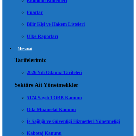
Ekonomi Bültenleri
Fuarlar
Bilir Kişi ve Hakem Listeleri
Ülke Raporları
Mevzuat
Tarifelerimiz
2026 Yılı Odamız Tarifeleri
Sektöre Ait Yönetmelikler
5174 Sayılı TOBB Kanunu
Oda Muamelat Kanunu
İş Sağlığı ve Güvenliği Hizmetleri Yönetmeliği
Kabotaj Kanunu