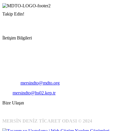
Takip Edin!
İletişim Bilgileri
Adres:
Mersin Deniz Ticaret Odası
Pirireis, İsmet İnönü Blv. No:45, 33110 Yenişehir/Mersin
Telefon:
+90 324 327 7000
Cep
: +90 531 796 6989
E-Posta:
mersindto@mdto.org
Kep:
mersindto@hs02.kep.tr
Bize Ulaşın
MERSİN DENİZ TİCARET ODASI © 2024