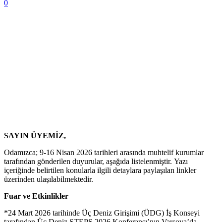
0
SAYIN ÜYEMİZ,
Odamızca; 9-16 Nisan 2026 tarihleri arasında muhtelif kurumlar
tarafından gönderilen duyurular, aşağıda listelenmiştir. Yazı
içeriğinde belirtilen konularla ilgili detaylara paylaşılan linkler
üzerinden ulaşılabilmektedir.
Fuar ve Etkinlikler
*24 Mart 2026 tarihinde Üç Deniz Girişimi (ÜDG) İş Konseyi
tarafından Üç Deniz STEPS 2026 Konferansı’nın Varşova’da