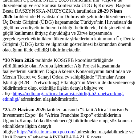
düzenlendiği ve söz konusu konferansta ÜDG İş Konseyi Başkanı
Beata DASZYNSKA-MUZYCZKA tarafından
28-29 Nisan
2026
tarihlerinde Hırvatistan’ın Dubrovnik şehrinde düzenlenecek
Üç Deniz Girişimi (ÜDG) kapsamında; Türkiye’nin Hırvatistan’da
güçlü mevcudiyetinin önemli olduğu belirtilerek, Türk şirketlerinin
güçlü katılımına ihtiyaç duyulduğu ve Zirve kapsamında
gerçekleşecek etkinliklere ülkemiz şirketlerinin katılımının Üç Deniz
Girişimi (ÜDG) katkı ve ilgimizin gösterilmesi bakımından önemli
olacağının ifade edildiği bildirilmektedir.
*30 Nisan 2026
tarihinde KOSGEB koordinatörlüğünde
yürütülmekte olan Avrupa İşletmeler Ağı Projesi kapsamında
faaliyetlerini sürdüren Doğu Akdeniz Konsorsiyumu tarafından ve
Mersin Ticaret ve Sanayi Odası ev sahipliğinde “Firmalar Arası
İşbirliği (B2B – Networking) Etkinliği”nin Mersin’de düzenleneceği
bildirilmekte olup, etkinliğe ilişkin detaylı bilgiye ve
afişe
https://mdto.org.tr/firmalar-arasi-isbirligi-b2b-networking-
etkinligi/
adresinden ulaşılabilmektedir.
*
25-27 Haziran 2026
tarihleri arasında “Utalii Africa Tourism &
Investment Expo” ile “Africa Franchise Expo” etkinliklerinin
Uganda-Kampala’da düzenleneceği bildirilmekte olup, söz konusu
etkinliklere ilişkin detaylı
bilgiye
https://africatourismexpo.com/
adresinden ulaşılabilmekte ve
Utali Events (Catherine AİNEMBABAZİ, E-posta: