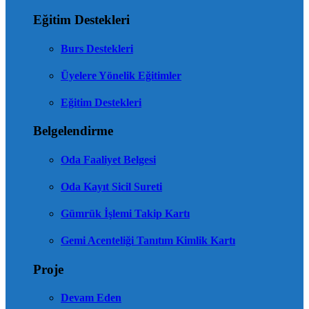
Eğitim Destekleri
Burs Destekleri
Üyelere Yönelik Eğitimler
Eğitim Destekleri
Belgelendirme
Oda Faaliyet Belgesi
Oda Kayıt Sicil Sureti
Gümrük İşlemi Takip Kartı
Gemi Acenteliği Tanıtım Kimlik Kartı
Proje
Devam Eden