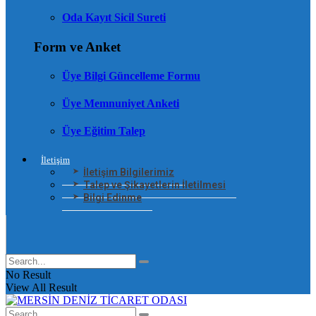
Oda Kayıt Sicil Sureti
Form ve Anket
Üye Bilgi Güncelleme Formu
Üye Memnuniyet Anketi
Üye Eğitim Talep
İletişim
İletişim Bilgilerimiz
Talep ve Şikayetlerin İletilmesi
Bilgi Edinme
No Result
View All Result