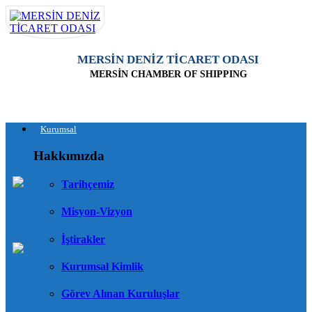
MERSİN DENİZ TİCARET ODASI
MERSİN CHAMBER OF SHIPPING
Kurumsal
Hakkımızda
Tarihçemiz
Misyon-Vizyon
İştirakler
Kurumsal Kimlik
Görev Alınan Kuruluşlar