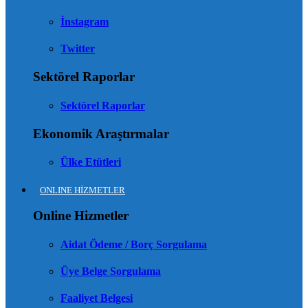
İnstagram
Twitter
Sektörel Raporlar
Sektörel Raporlar
Ekonomik Araştırmalar
Ülke Etütleri
ONLINE HİZMETLER
Online Hizmetler
Aidat Ödeme / Borç Sorgulama
Üye Belge Sorgulama
Faaliyet Belgesi