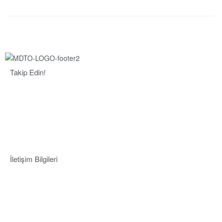
Takip Edin!
İletişim Bilgileri
Adres:
Mersin Deniz Ticaret Odası
Pirireis, İsmet İnönü Blv. No:45, 33110 Yenişehir/Mersin
Telefon:
+90 324 327 7000
Cep
: +90 531 796 6989