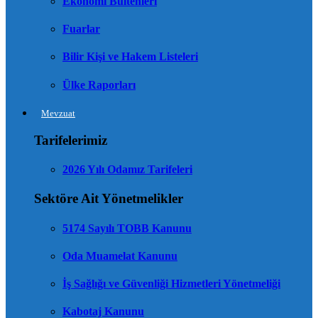
Ekonomi Bültenleri
Fuarlar
Bilir Kişi ve Hakem Listeleri
Ülke Raporları
Mevzuat
Tarifelerimiz
2026 Yılı Odamız Tarifeleri
Sektöre Ait Yönetmelikler
5174 Sayılı TOBB Kanunu
Oda Muamelat Kanunu
İş Sağlığı ve Güvenliği Hizmetleri Yönetmeliği
Kabotaj Kanunu