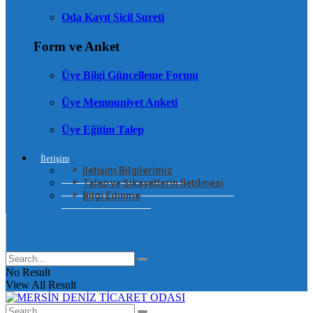
Oda Kayıt Sicil Sureti
Form ve Anket
Üye Bilgi Güncelleme Formu
Üye Memnuniyet Anketi
Üye Eğitim Talep
İletişim
İletişim Bilgilerimiz
Talep ve Şikayetlerin İletilmesi
Bilgi Edinme
No Result
View All Result