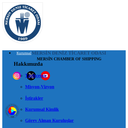
MERSİN DENİZ TİCARET ODASI
Kurumsal
MERSİN CHAMBER OF SHIPPING
Hakkımızda
Tarihçemiz
Misyon-Vizyon
İştirakler
Kurumsal Kimlik
Görev Alınan Kuruluşlar