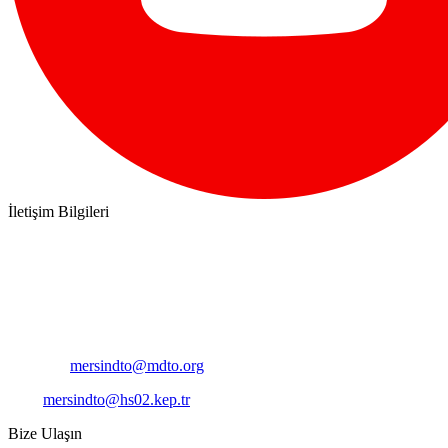
İletişim Bilgileri
Adres:
Mersin Deniz Ticaret Odası
Pirireis, İsmet İnönü Blv. No:45, 33110 Yenişehir/Mersin
Telefon:
+90 324 327 7000
Cep
: +90 531 796 6989
E-Posta:
mersindto@mdto.org
Kep:
mersindto@hs02.kep.tr
Bize Ulaşın