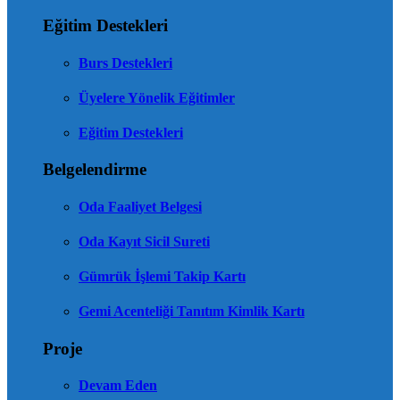
Eğitim Destekleri
Burs Destekleri
Üyelere Yönelik Eğitimler
Eğitim Destekleri
Belgelendirme
Oda Faaliyet Belgesi
Oda Kayıt Sicil Sureti
Gümrük İşlemi Takip Kartı
Gemi Acenteliği Tanıtım Kimlik Kartı
Proje
Devam Eden