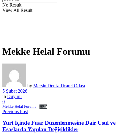
No Result
View All Result
Mekke Helal Forumu
by
Mersin Deniz Ticaret Odası
5 Şubat 2026
in
Duyuru
0
Mekke Helal Forumu
İndir
Previous Post
Yurt İçinde Fuar Düzenlenmesine Dair Usul ve
Esaslarda Yapılan Değişiklikler