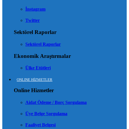
İnstagram
Twitter
Sektörel Raporlar
Sektörel Raporlar
Ekonomik Araştırmalar
Ülke Etütleri
ONLINE HİZMETLER
Online Hizmetler
Aidat Ödeme / Borç Sorgulama
Üye Belge Sorgulama
Faaliyet Belgesi