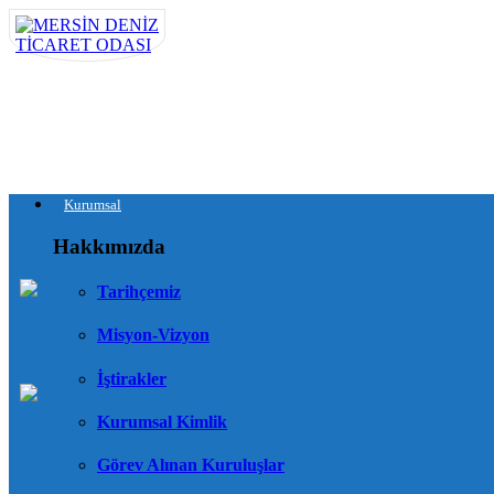
Kurumsal
Hakkımızda
Tarihçemiz
Misyon-Vizyon
İştirakler
Kurumsal Kimlik
Görev Alınan Kuruluşlar