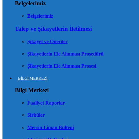
Belgelerimiz
Belgelerimiz
Talep ve Şikayetlerin İletilmesi
Şikayet ve Öneriler
Şikayetlerin Ele Alınması Prosedürü
Şikayetlerin Ele Alınması Prosesi
BİLGİ MERKEZİ
Bilgi Merkezi
Faaliyet Raporlar
Sirküler
Mersin Liman Bülteni