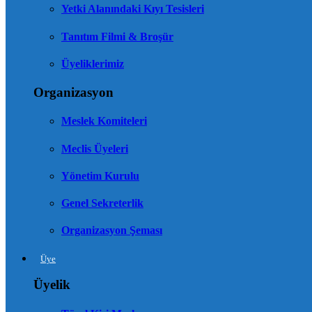
Yetki Alanındaki Kıyı Tesisleri
Tanıtım Filmi & Broşür
Üyeliklerimiz
Organizasyon
Meslek Komiteleri
Meclis Üyeleri
Yönetim Kurulu
Genel Sekreterlik
Organizasyon Şeması
Üye
Üyelik