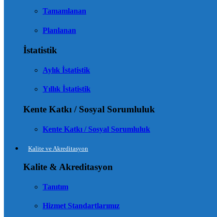
Tamamlanan
Planlanan
İstatistik
Aylık İstatistik
Yıllık İstatistik
Kente Katkı / Sosyal Sorumluluk
Kente Katkı / Sosyal Sorumluluk
Kalite ve Akreditasyon
Kalite & Akreditasyon
Tanıtım
Hizmet Standartlarımız