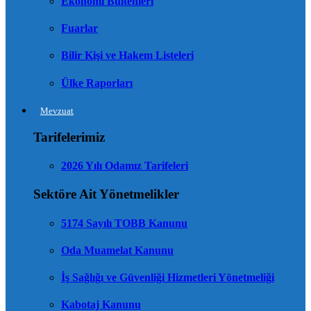
Ekonomi Bültenleri
Fuarlar
Bilir Kişi ve Hakem Listeleri
Ülke Raporları
Mevzuat
Tarifelerimiz
2026 Yılı Odamız Tarifeleri
Sektöre Ait Yönetmelikler
5174 Sayılı TOBB Kanunu
Oda Muamelat Kanunu
İş Sağlığı ve Güvenliği Hizmetleri Yönetmeliği
Kabotaj Kanunu