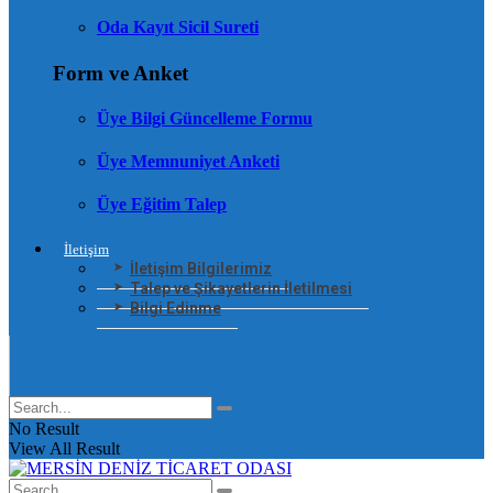
Oda Kayıt Sicil Sureti
Form ve Anket
Üye Bilgi Güncelleme Formu
Üye Memnuniyet Anketi
Üye Eğitim Talep
İletişim
İletişim Bilgilerimiz
Talep ve Şikayetlerin İletilmesi
Bilgi Edinme
No Result
View All Result