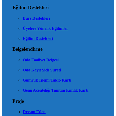
Eğitim Destekleri
Burs Destekleri
Üyelere Yönelik Eğitimler
Eğitim Destekleri
Belgelendirme
Oda Faaliyet Belgesi
Oda Kayıt Sicil Sureti
Gümrük İşlemi Takip Kartı
Gemi Acenteliği Tanıtım Kimlik Kartı
Proje
Devam Eden