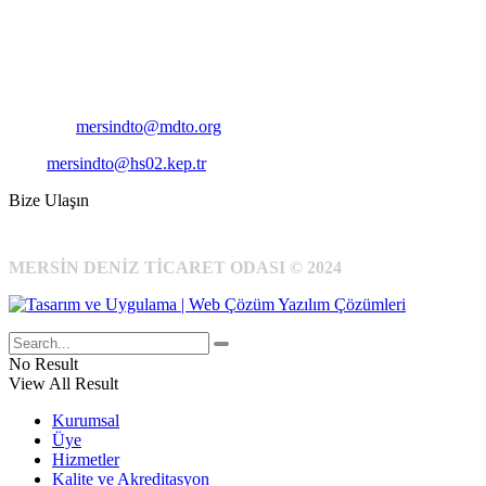
Pirireis, İsmet İnönü Blv. No:45, 33110 Yenişehir/Mersin
Telefon:
+90 324 327 7000
Cep
: +90 531 796 6989
E-Posta:
mersindto@mdto.org
Kep:
mersindto@hs02.kep.tr
Bize Ulaşın
MERSİN DENİZ TİCARET ODASI © 2024
No Result
View All Result
Kurumsal
Üye
Hizmetler
Kalite ve Akreditasyon