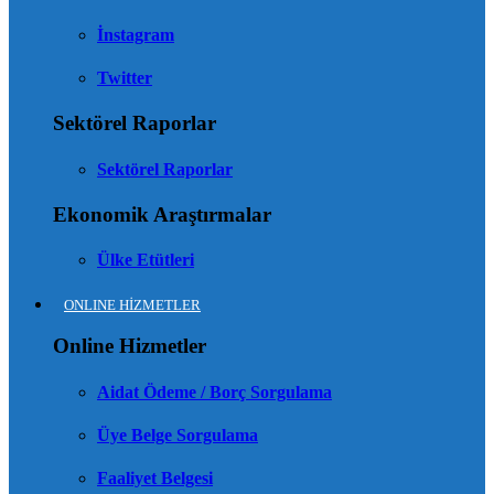
İnstagram
Twitter
Sektörel Raporlar
Sektörel Raporlar
Ekonomik Araştırmalar
Ülke Etütleri
ONLINE HİZMETLER
Online Hizmetler
Aidat Ödeme / Borç Sorgulama
Üye Belge Sorgulama
Faaliyet Belgesi