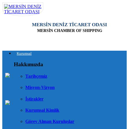
MERSİN DENİZ TİCARET ODASI
MERSİN CHAMBER OF SHIPPING
Kurumsal
Hakkımızda
Tarihçemiz
Misyon-Vizyon
İştirakler
Kurumsal Kimlik
Görev Alınan Kuruluşlar