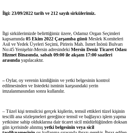
İlgi: 23/09/2022 tarih ve 212 sayılı sirkülerimiz.
İlgi sirkülerimizde belirttiğimiz üzere, Odamız Organ Seçimleri
kapsamında
05 Ekim 2022 Çarşamba günü
Meslek Komiteleri
Asil ve Yedek Üyeleri Seçimi, Pirireis Mah. İsmet İnönü Bulvarı
No:45 Yenişehir-Mersin adresindeki
Mersin Deniz Ticaret Odası
Hizmet Binasında
,
sabah 09:00 ile akşam 17:00 saatleri
arasında
yapılacaktır.
–
Oylar, oy verenin kimliğinin ve yetki belgesinin kontrol
edilmesinden ve listedeki isminin karşısındaki yerin
imzalanmasından sonra kullanılır.
– Tüzel kişi temsilcisi gerçek kişilerin, temsil ettikleri tüzel kişinin
tescilli ana sözleşmeleri gereğince temsil ve bağlayıcı işlem yapma
yetkisine sahip olduklarına dair ticaret sicil müdürlüğünden doksan
gün içerisinde alınmış
yetki belgesinin veya sicil
tasdiknamesinin
oy kullanma sırasında ibrazı gerekir. İbraz edilen