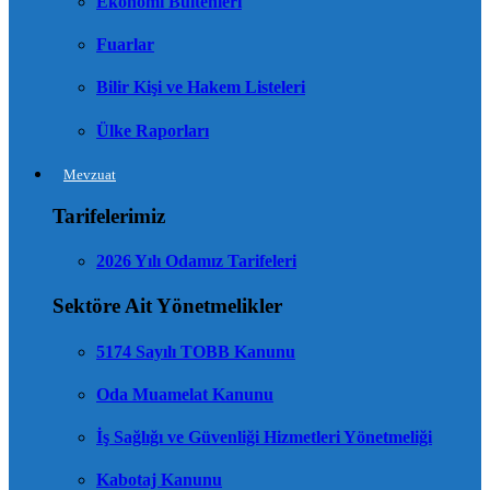
Ekonomi Bültenleri
Fuarlar
Bilir Kişi ve Hakem Listeleri
Ülke Raporları
Mevzuat
Tarifelerimiz
2026 Yılı Odamız Tarifeleri
Sektöre Ait Yönetmelikler
5174 Sayılı TOBB Kanunu
Oda Muamelat Kanunu
İş Sağlığı ve Güvenliği Hizmetleri Yönetmeliği
Kabotaj Kanunu