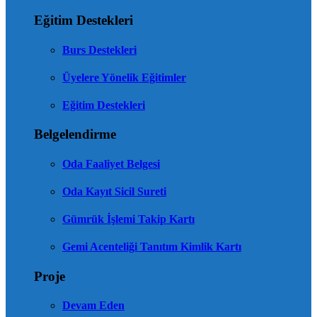
Eğitim Destekleri
Burs Destekleri
Üyelere Yönelik Eğitimler
Eğitim Destekleri
Belgelendirme
Oda Faaliyet Belgesi
Oda Kayıt Sicil Sureti
Gümrük İşlemi Takip Kartı
Gemi Acenteliği Tanıtım Kimlik Kartı
Proje
Devam Eden