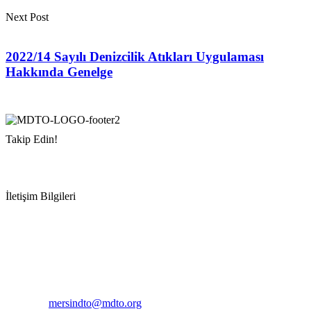
Next Post
2022/14 Sayılı Denizcilik Atıkları Uygulaması
Hakkında Genelge
Takip Edin!
İletişim Bilgileri
Adres:
Mersin Deniz Ticaret Odası
Pirireis, İsmet İnönü Blv. No:45, 33110 Yenişehir/Mersin
Telefon:
+90 324 327 7000
Cep
: +90 531 796 6989
E-Posta:
mersindto@mdto.org