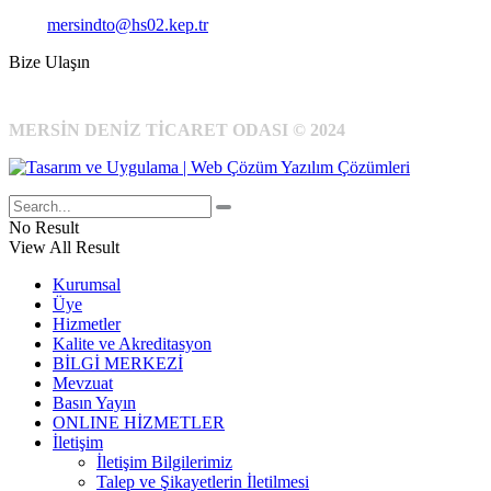
Kep:
mersindto@hs02.kep.tr
Bize Ulaşın
MERSİN DENİZ TİCARET ODASI © 2024
No Result
View All Result
Kurumsal
Üye
Hizmetler
Kalite ve Akreditasyon
BİLGİ MERKEZİ
Mevzuat
Basın Yayın
ONLINE HİZMETLER
İletişim
İletişim Bilgilerimiz
Talep ve Şikayetlerin İletilmesi