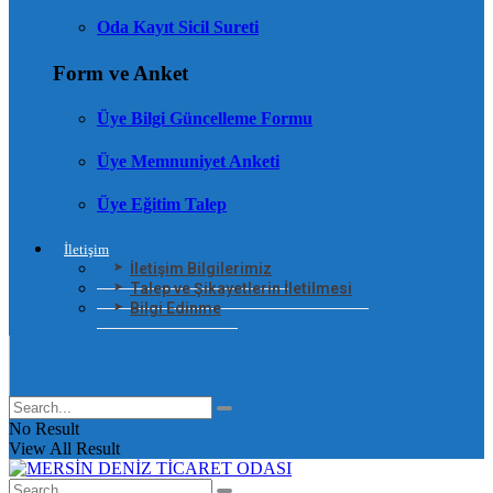
Oda Kayıt Sicil Sureti
Form ve Anket
Üye Bilgi Güncelleme Formu
Üye Memnuniyet Anketi
Üye Eğitim Talep
İletişim
İletişim Bilgilerimiz
Talep ve Şikayetlerin İletilmesi
Bilgi Edinme
No Result
View All Result