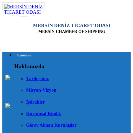
MERSİN DENİZ TİCARET ODASI
MERSİN CHAMBER OF SHIPPING
Kurumsal
Hakkımızda
Tarihçemiz
Misyon-Vizyon
İştirakler
Kurumsal Kimlik
Görev Alınan Kuruluşlar